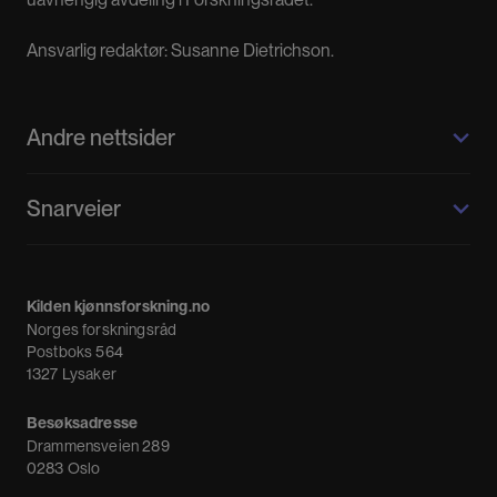
Ansvarlig redaktør: Susanne Dietrichson.
Andre nettsider
Kilden kjønnsforskning.no
Snarveier
Kvinnehistorie.no
Fagpressen
Om oss
Meninger
Kilden kjønnsforskning.no
Nyheter
Norges forskningsråd
Nyhetsbrev
Postboks 564
1327 Lysaker
Besøksadresse
Drammensveien 289
0283 Oslo