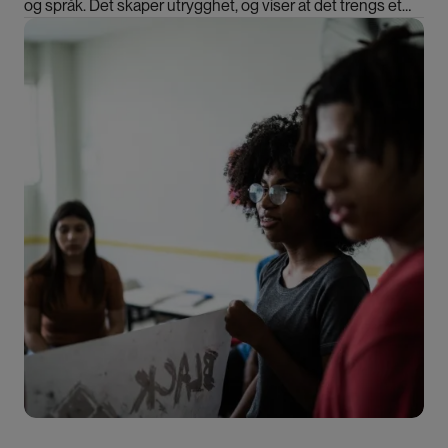
og språk. Det skaper utrygghet, og viser at det trengs et
kompetanseløft, slår ny rapport fast.
Bilde