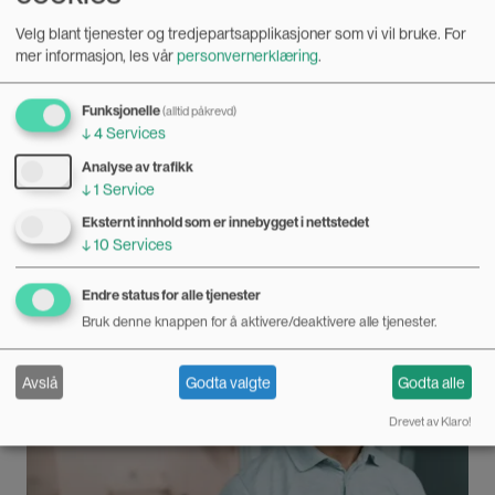
Velg blant tjenester og tredjepartsapplikasjoner som vi vil bruke.
For
mer informasjon, les vår
personvernerklæring
.
Funksjonelle
(alltid påkrevd)
Relasjoner på tvers av etniske grupper gjør
↓
4
Services
oss mer tolerante
Analyse av trafikk
↓
1
Service
09.02.2024
Eksternt innhold som er innebygget i nettstedet
Blir vi mer eller mindre tolerante av å omgås mennesker
↓
10
Services
med annen etnisk bakgrunn og annerledes livssyn? Mer,
ifølge en ny doktoravhandling.
Bilde
Endre status for alle tjenester
Bruk denne knappen for å aktivere/deaktivere alle tjenester.
Avslå
Godta valgte
Godta alle
Drevet av Klaro!