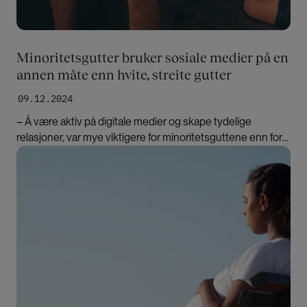
Minoritetsgutter bruker sosiale medier på en
annen måte enn hvite, streite gutter
09.12.2024
– Å være aktiv på digitale medier og skape tydelige
relasjoner, var mye viktigere for minoritetsguttene enn for
de hvite, streite guttene, sier John Magnus Dahl.
Bilde