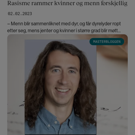
Rasisme rammer kvinner og menn forskjellig
02.02.2023
– Menn blir sammenliknet med dyr, og får dyrelyder ropt
etter seg, mens jenter og kvinner i større grad blir møtt
med avsky knyttet til utseende, sier Cora Alexa Døving.
Bilde
MASTERBLOGGEN
Hun er redaktør for en ny bok om rasisme i Norge.