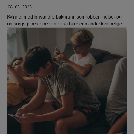
06.03.2025
Kvinner med innvandrerbakgrunn som jobber i helse- og
omsorgstjenestene er mer sårbare enn andre kvinnelige
arbeidstakere. Ny forskning har kartlagt deres utfordringer.
Bilde