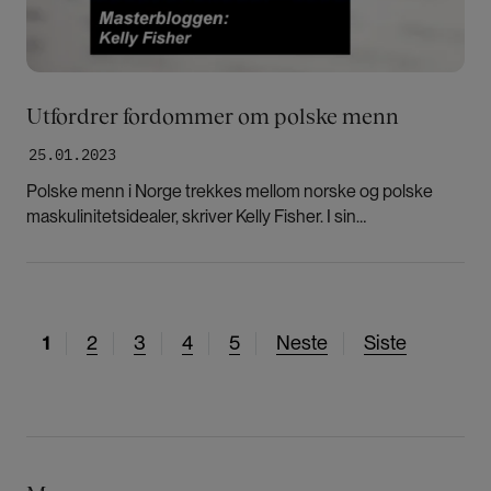
Utfordrer fordommer om polske menn
25.01.2023
Polske menn i Norge trekkes mellom norske og polske
maskulinitetsidealer, skriver Kelly Fisher. I sin
masteroppgave har han undersøkt stereotypier disse
mennene møter i Norge, som at alle jobber i
byggebransjen.
N
1
S
2
S
3
S
4
S
5
N
Neste
S
Siste
å
i
i
i
i
e
i
v
d
d
d
d
s
s
æ
e
e
e
e
t
t
r
e
e
e
s
s