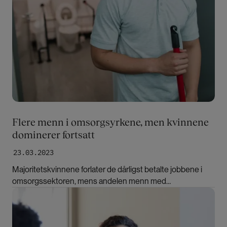
Flere menn i omsorgsyrkene, men kvinnene
dominerer fortsatt
23.03.2023
Majoritetskvinnene forlater de dårligst betalte jobbene i
omsorgssektoren, mens andelen menn med
innvandrerbakgrunn øker, viser en ny studie.
Bilde