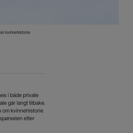
sk kvinnehistorie.
nes i både private
le går langt tilbake.
n om kvinnehistorie
rspørselen etter