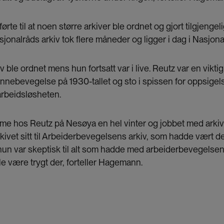
te til at noen større arkiver ble ordnet og gjort tilgjenge
onalråds arkiv tok flere måneder og ligger i dag i Nasjonal
 ble ordnet mens hun fortsatt var i live. Reutz var en viktig
innebevegelse på 1930-tallet og sto i spissen for oppsigels
arbeidsløsheten.
mme hos Reutz på Nesøya en hel vinter og jobbet med arki
rkivet sitt til Arbeiderbevegelsens arkiv, som hadde vært d
n var skeptisk til alt som hadde med arbeiderbevegelsen 
ille være trygt der, forteller Hagemann.