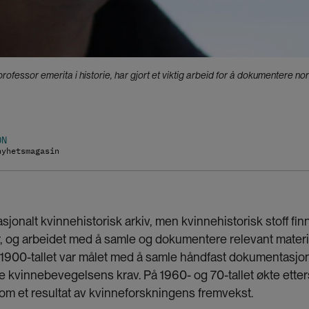
fessor emerita i historie, har gjort et viktig arbeid for å dokumentere nor
ON
nyhetsmagasin
sjonalt kvinnehistorisk arkiv, men kvinnehistorisk stoff fin
r, og arbeidet med å samle og dokumentere relevant materia
1900-tallet var målet med å samle håndfast dokumentasjo
ere kvinnebevegelsens krav. På 1960- og 70-tallet økte ette
som et resultat av kvinneforskningens fremvekst.