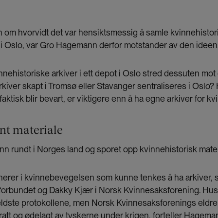
n om hvorvidt det var hensiktsmessig å samle kvinnehistor
 i Oslo, var Gro Hagemann derfor motstander av den ideen
nehistoriske arkiver i ett depot i Oslo stred dessuten mot 
rkiver skapt i Tromsø eller Stavanger sentraliseres i Oslo?
faktisk blir bevart, er viktigere enn å ha egne arkiver for kv
nt materiale
n rundt i Norges land og sporet opp kvinnehistorisk mater
nerer i kvinnebevegelsen som kunne tenkes å ha arkiver, 
forbundet og Dakky Kjær i Norsk Kvinnesaksforening. Hu
 eldste protokollene, men Norsk Kvinnesaksforenings eldre a
dratt og ødelagt av tyskerne under krigen, forteller Hagema