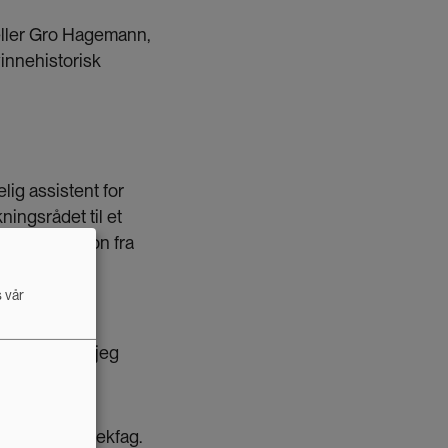
teller Gro Hagemann,
vinnehistorisk
lig assistent for
ingsrådet til et
 dokumentasjon fra
l for
s vår
miljøet lærte jeg
iv- og bibliotekfag.