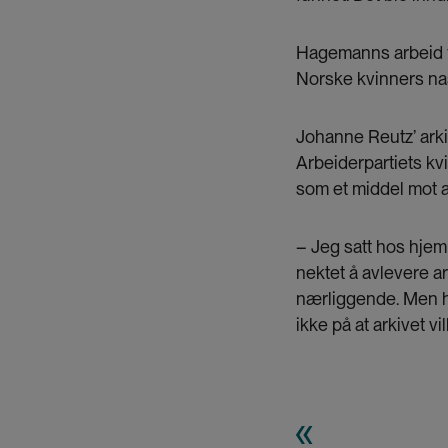
Hagemanns arbeid før
Norske kvinners nasj
Johanne Reutz’ arkiv
Arbeiderpartiets kv
som et middel mot 
– Jeg satt hos hje
nektet å avlevere a
nærliggende. Men hu
ikke på at arkivet v