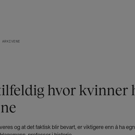
 ARKIVENE
tilfeldig hvor kvinner
ene
veres og at det faktisk blir bevart, er viktigere enn å ha egn
Hagemann, professor i historie.