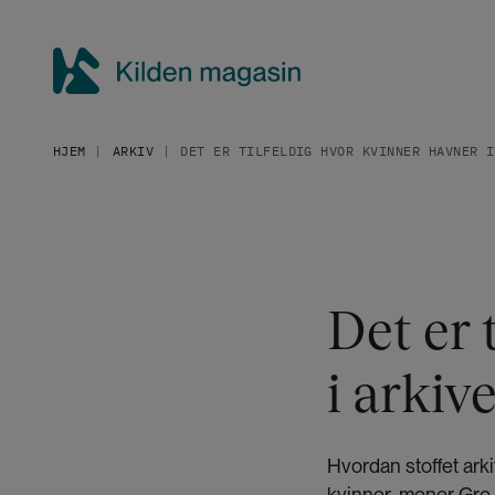
H
o
p
p
K
t
i
i
HJEM
ARKIV
DET ER TILFELDIG HVOR KVINNER HAVNER I
l
l
h
d
o
e
v
n
e
m
d
a
Det er 
i
g
n
a
n
i arkiv
h
s
o
i
l
n
Hvordan stoffet arki
d
kvinner, mener Gro 