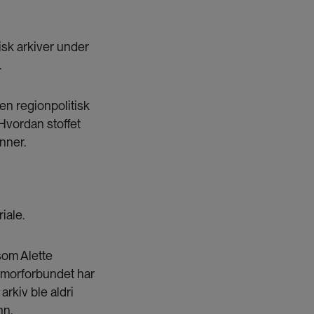
isk arkiver under
.
en regionpolitisk
 Hvordan stoffet
inner.
iale.
som Alette
smorforbundet har
rkiv ble aldri
nn.