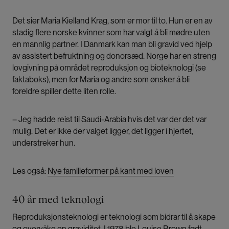
Det sier Maria Kielland Krag, som er mor til to. Hun er en av
stadig flere norske kvinner som har valgt å bli mødre uten
en mannlig partner. I Danmark kan man bli gravid ved hjelp
av assistert befruktning og donorsæd. Norge har en streng
lovgivning på området reproduksjon og bioteknologi (se
faktaboks), men for Maria og andre som ønsker å bli
foreldre spiller dette liten rolle.
– Jeg hadde reist til Saudi-Arabia hvis det var der det var
mulig. Det er ikke der valget ligger, det ligger i hjertet,
understreker hun.
Les også:
Nye familieformer på kant med loven
40 år med teknologi
Reproduksjonsteknologi er teknologi som bidrar til å skape
og overvåke en graviditet. I 1978 ble Louise Brown født