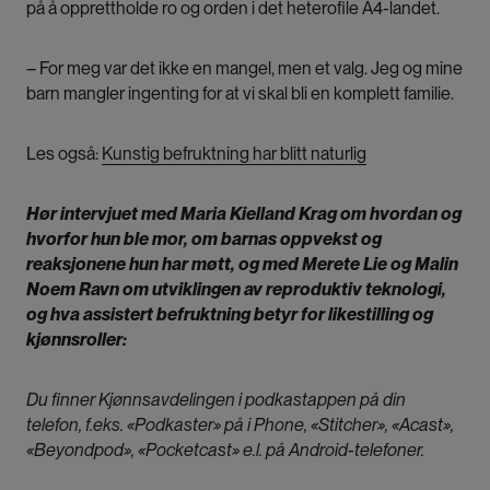
på å opprettholde ro og orden i det heterofile A4-landet.
– For meg var det ikke en mangel, men et valg. Jeg og mine
barn mangler ingenting for at vi skal bli en komplett familie.
Les også:
Kunstig befruktning har blitt naturlig
Hør intervjuet med Maria Kielland Krag om hvordan og
hvorfor hun ble mor, om barnas oppvekst og
reaksjonene hun har møtt, og med Merete Lie og Malin
Noem Ravn om utviklingen av reproduktiv teknologi,
og hva assistert befruktning betyr for likestilling og
kjønnsroller:
Du finner Kjønnsavdelingen i podkastappen på din
telefon, f.eks. «Podkaster» på i Phone, «Stitcher», «Acast»,
«Beyondpod», «Pocketcast» e.l. på Android-telefoner.