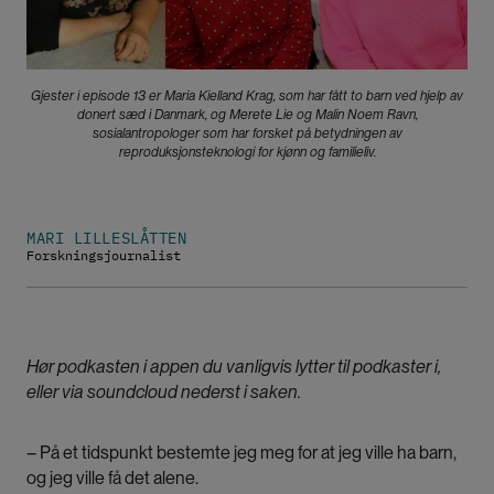
Gjester i episode 13 er Maria Kielland Krag, som har fått to barn ved hjelp av
donert sæd i Danmark, og Merete Lie og Malin Noem Ravn,
sosialantropologer som har forsket på betydningen av
reproduksjonsteknologi for kjønn og familieliv.
MARI LILLESLÅTTEN
Forskningsjournalist
Hør podkasten i appen du vanligvis lytter til podkaster i,
eller via soundcloud nederst i saken.
– På et tidspunkt bestemte jeg meg for at jeg ville ha barn,
og jeg ville få det alene.