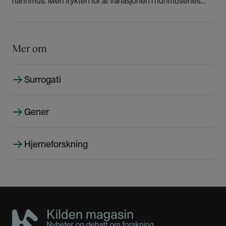
hannmus. Men frykten for at variasjonen i hunmusenes
syklus gir ustabile data er ubegrunnet, ifølge den
kanadiske professoren Jeffrey Mogil.
Mer om
Surrogati
Gener
Hjerneforskning