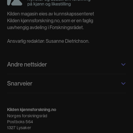
Kilden magasin eies av kunnskapssenteret
Kilden kjønnsforskning.no, som er en faglig
uavhengig avdeling i Forskningsrådet.
Ansvarlig redaktør: Susanne Dietrichson.
Andre nettsider
Kilden kjønnsforskning.no
Snarveier
Kvinnehistorie.no
Fagpressen
Om oss
Meninger
Kilden kjønnsforskning.no
Nyheter
Norges forskningsråd
Nyhetsbrev
Postboks 564
1327 Lysaker