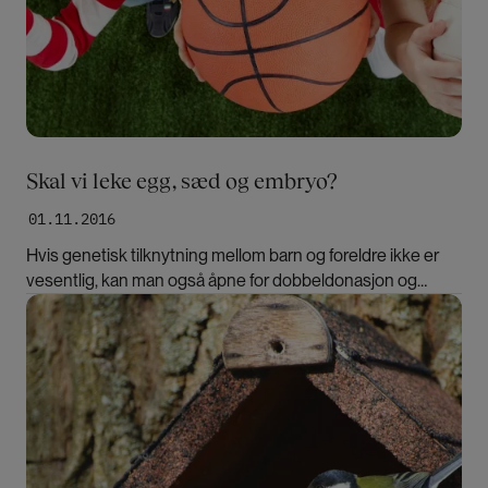
Skal vi leke egg, sæd og embryo?
01.11.2016
Hvis genetisk tilknytning mellom barn og foreldre ikke er
vesentlig, kan man også åpne for dobbeldonasjon og
embryodonasjon, skriver Eivor Andersen Oftestad.
Bilde