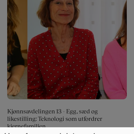
Kjønnsavdelingen 13 - Egg, sæd og
likestilling: Teknologi som utfordrer
kjernefamilien