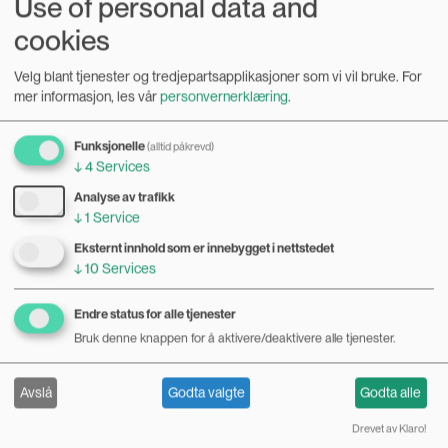
Use of personal data and
06.04.2018
cookies
Hvem lager barn? Er det menn og kvinner, eller egg- og
sædceller? I episode 13 snakker vi om assistert
Velg blant tjenester og tredjepartsapplikasjoner som vi vil bruke.
For
befruktning, og hva denne teknologien har å si for
Bilde
mer informasjon, les vår
personvernerklæring
.
kjønnsroller og likestilling.
Funksjonelle
(alltid påkrevd)
↓
4
Services
Analyse av trafikk
↓
1
Service
Eksternt innhold som er innebygget i nettstedet
↓
10
Services
Endre status for alle tjenester
Bruk denne knappen for å aktivere/deaktivere alle tjenester.
Avslå
Godta valgte
Godta alle
Drevet av Klaro!