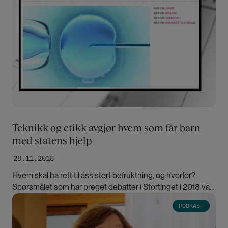
Teknikk og etikk avgjør hvem som får barn
med statens hjelp
28.11.2018
Hvem skal ha rett til assistert befruktning, og hvorfor?
Spørsmålet som har preget debatter i Stortinget i 2018 var
på agendaen også for 10 år siden. Hva har forandret seg?
Bilde
PODKAST