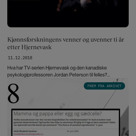
Kjønnsforskningens venner og uvenner ti år
etter Hjernevask
11.12.2018
Hva har TV-serien Hjernevask og den kanadiske
psykologiprofessoren Jordan Peterson til felles?
Fenomenene er uttrykk for samme tendens i tiden, skriver
Bilde
FREM FRA ARKIVET
Agnes Bolsø.