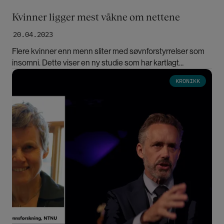
Kvinner ligger mest våkne om nettene
20.04.2023
Flere kvinner enn menn sliter med søvnforstyrrelser som
insomni. Dette viser en ny studie som har kartlagt
nordmenns søvnvaner.
Bilde
KRONIKK