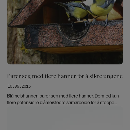
Parer seg med flere hanner for å sikre ungene
10.05.2016
Blåmeishunnen parer seg med flere hanner. Dermed kan
flere potensielle blåmeisfedre samarbeide for å stoppe
rovdyrangrep mot ungene hennes, viser ny forskning ved
Bilde
UiB. Forskningen utfordrer etablerte ideer om den passive
hunnen, mener filosof Claus Halberg.