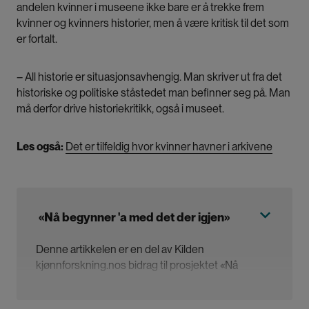
andelen kvinner i museene ikke bare er å trekke frem
kvinner og kvinners historier, men å være kritisk til det som
er fortalt.
– All historie er situasjonsavhengig. Man skriver ut fra det
historiske og politiske ståstedet man befinner seg på. Man
må derfor drive historiekritikk, også i museet.
Les også:
Det er tilfeldig hvor kvinner havner i arkivene
«Nå begynner 'a med det der igjen»
Denne artikkelen er en del av Kilden
kjønnforskning.nos bidrag til prosjektet
«Nå
begynner 'a med det der igjen» – om
kjønnsrepresentasjon i museenes samlings- og