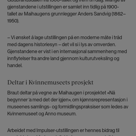
gjenstandene i utstillingen er samlet inn tidlig på 1900-
tallet av Maihaugens grunnlegger Anders Sandvig (1862–
1950).
– Vi ønsket å lage utstillingen på en moderne måte i tråd
med dagens historiesyn – det vil si i lys av omverden.
Gjenstandene er vist i en internasjonal sammenheng med
innflytelser fra andre land gjennom kulturutveksling og
handel.
Deltar i Kvinnemuseets prosjekt
Braut deltar på vegne av Maihaugen i prosjektet
«Nå
begynner ‘a med det der igjen»
, om kjønnsrepresentasjon i
museenes samlings- og formidlingspraksiser som ledes av
Kvinnemuseet og Anno museum.
Arbeidet med Impulser-utstillingen er hennes bidrag til