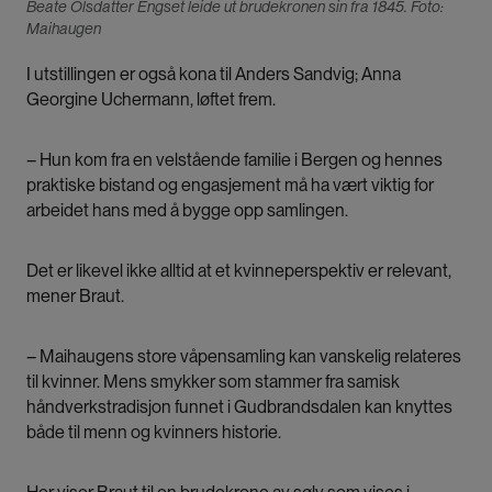
Beate Olsdatter Engset leide ut brudekronen sin fra 1845. Foto:
Maihaugen
I utstillingen er også kona til Anders Sandvig; Anna
Georgine Uchermann, løftet frem.
– Hun kom fra en velstående familie i Bergen og hennes
praktiske bistand og engasjement må ha vært viktig for
arbeidet hans med å bygge opp samlingen.
Det er likevel ikke alltid at et kvinneperspektiv er relevant,
mener Braut.
– Maihaugens store våpensamling kan vanskelig relateres
til kvinner. Mens smykker som stammer fra samisk
håndverkstradisjon funnet i Gudbrandsdalen kan knyttes
både til menn og kvinners historie.