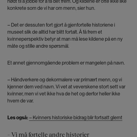
nødt til å jobbe for å få det frem. Og kildene er ofte ikke like
konkrete som de vi har om menn, sier hun.
– Det er dessuten fort gjort å gjenfortelle historiene i
museet slik de alltid har blitt fortalt. Å få frem et
kvinneperspektiv betyr at man må lese kildene på en ny
måte og stille andre spørsmål.
Et annet gjennomgående problem er mangelen på navn.
– Håndverkere og dekormalere var primært menn, og vi
kjenner dem ved navn. Vi vet at veverskene stort sett var
kvinner, men vi vet ikke hva de het og derfor heller ikke
hvem de var.
Les også:
– Kvinners historiske bidrag blir fortsatt glemt
– Vi må fortelle andre historier