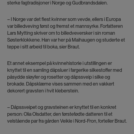
sterke fagtradisjoner i Norge og Gudbrandsdalen.
– I Norge var det flest kvinner som vevde, ellers i Europa
var billedveving først og fremst et mannsyrke. Forfatteren
Lars Mytting skriver om to billedveversker i sin roman
Søsterklokkene. Han var her på Maihaugen og studerte et
teppe i sitt arbeid til boka, sier Braut.
Et annet eksempel på kvinnehistorie i utstillingen er
knyttet til en samling dåpsluer i fargerike silkestoffer med
påsydde sløyfer og rosetter og dåpssveip i silke og
brokade. Dåpsklærne vises sammen med en vakkert
dekorert gravsten i hvit kleberstein.
– Dåpssveipet og gravsteinen er knyttet til en konkret
person: Olia Olsdatter, den førstefødte datteren til et
velstående par fra gården Veikle i Nord-Fron, forteller Braut.