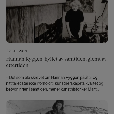
Ny satsing skal styrke kvinners plass i museer
Kvinnelige fotografer er ofte ukjente
Norske museer er ikke opptatt av kjønn
Polarmuseet bryter kjønnsrollemønstre
Vil fortelle historiene til Oslos tause kvinner
Løfter frem kvinners rolle i industrihistorien
På jakt etter kvinner i plastindustrien
Maihaugen museum viser frem kvinnehistorie
17.01.2019
fra Gudbrandsdalen
Hannah Ryggen: hyllet av samtiden, glemt av
Vil det skal bli lettere å dele erfaringer med
ettertiden
abort
Nytt verktøy skal gjøre norske museer mer
– Det som ble skrevet om Hannah Ryggen på åtti- og
mangfoldige
nittitallet står ikke i forhold til kunstnerskapets kvalitet og
betydningen i samtiden, mener kunsthistoriker Marit
Paasche.
Bilde