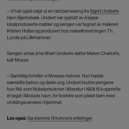
– Vi har også valgt ut en rød barneseng fra
Sigrid Undsets
hjem Bjerkebæk. Undset var opptatt av å kjøpe
lokalproduserte møbler og sengen var tegnet av maleren
Kristen Holbø og produsert hos møbelforretningen Th.
Lunde på Lillehammer.
Sengen antas å ha tilhørt Undsets datter Maren Charlotte,
kalt Mosse.
– Samtidig forteller vi Mosses historie. Hun hadde
særskilte behov og døde ung. Undset brukte pengene
hun fikk som Nobelprisvinner i litteratur i 1928 til å opprette
et legat i Mosses navn, for foreldre som pleiet barn med
utviklingsvansker i hjemmet.
Les også:
Ga stemme til kvinners erfaringer