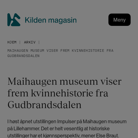
H
o
p
Meny
p
K
t
i
i
HJEM
ARKIV
l
l
MAIHAUGEN MUSEUM VISER FREM KVINNEHISTORIE FRA
h
d
GUDBRANDSDALEN
o
e
v
n
e
m
Maihaugen museum viser
d
a
i
frem kvinnehistorie fra
g
n
a
Gudbrandsdalen
n
h
s
o
i
I høst åpnet utstillingen Impulser på Maihaugen museum
l
n
på Lillehammer. Det er helt vesentlig at historiske
d
utstillinger har et kjønnsperspektiv, mener Else Braut.