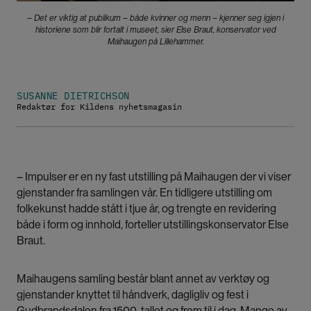
– Det er viktig at publikum – både kvinner og menn – kjenner seg igjen i
historiene som blir fortalt i museet, sier Else Braut, konservator ved
Maihaugen på Lillehammer.
SUSANNE DIETRICHSON
Redaktør for Kildens nyhetsmagasin
– Impulser er en ny fast utstilling på Maihaugen der vi viser
gjenstander fra samlingen vår. En tidligere utstilling om
folkekunst hadde stått i tjue år, og trengte en revidering
både i form og innhold, forteller utstillingskonservator Else
Braut.
Maihaugens samling består blant annet av verktøy og
gjenstander knyttet til håndverk, dagligliv og fest i
Gudbrandsdalen fra 1500-tallet og frem til i dag. Mange av