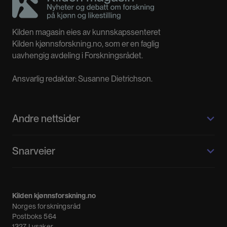
Kilden magasin eies av kunnskapssenteret
Kilden kjønnsforskning.no, som er en faglig
uavhengig avdeling i Forskningsrådet.
Ansvarlig redaktør: Susanne Dietrichson.
Andre nettsider
Kilden kjønnsforskning.no
Snarveier
Kvinnehistorie.no
Fagpressen
Om oss
Meninger
Kilden kjønnsforskning.no
Nyheter
Norges forskningsråd
Nyhetsbrev
Postboks 564
1327 Lysaker