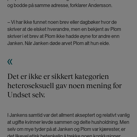
og bodde på samme adresse, forklarer Andersson.
– Vi har ikke funnet noen brev eller dagbøker hvor de
skriver at de elsket hverandre, men en bekjent av Plom
skriver i et brev at Plom ikke hadde øyne for andre enn
Janken. Når Janken døde arvet Plom alt hun eide.
Det er ikke er sikkert kategorien
heteroseksuell gav noen mening for
Undset selv.
I Jankens samtid var det allment akseptert og relativt vanlig
at ugifte kvinner levde sammen og delte husholdning. Men
selv om mye tyder på at Janken og Plom var kjærester, er
det likevel etisk betenkelig å trekke noen konklusjoner,