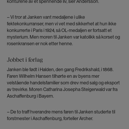
konturene av et spennende liv, sier Andersson.
– Vi tror at Janken vant medaljene i ulike
fektekonkurranser, men vi vet med sikkerhet at hun ikke
konkurrerte i Paris i 1924, så OL-medaljen er fortsatt et
mysterium. Men moren til Janken var katolikk så korset og
rosenkransen er nok etter henne.
Jobbet i forlag
Janken ble født i Halden, den gang Fredrikshald, i 1868.
Faren Wilhelm Hansen tilhørte en av byens mer
velstående handelsfamilier som drev med salg og eksport
av trevirke. Moren Catharina Josepha Steigerwald var fra
Aschaffenburg i Bayern.
– De to traff hverandre mens faren til Janken studerte til
forstmester i Aschaffenburg, forteller Archer.