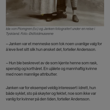
Ida von Plomgren (t.v.) og Janken fotografert under en reise i
Tyskland. Foto: Østfoldmuseene
– Janken var et menneske som tok noen uvanlige valg for
å leve livet sitt slik hun ønsket det, forteller Andersson.
– Hun ble beskrevet av de som kjente henne som rask,
spenstig og korthåret. En ujålete og mannhaftig kvinne
med noen mannlige attributter.
Janken var for eksempel veldig interessert i idrett, hun
både syklet, sto på skøyter og fektet, noe som ikke var
vanlig for kvinner på den tiden, forteller Andersson.