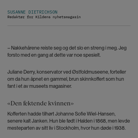
SUSANNE DIETRICHSON
Redaktør for Kildens nyhetsmagasin
– Nakkehårene reiste seg og det slo en streng i meg. Jeg
forsto med en gang at dette var noe spesielt.
Juliane Derry, konservator ved Østfoldmuseene, forteller
om da hun åpnet en gammel, brun skinnkoffert som hun
fant i et av museets magasiner.
«Den fektende kvinnen»
Kofferten hadde tilhørt Johanne Sofie Wiel-Hansen,
senere kalt Janken. Hun ble født i Halden i 1868, men levde
mesteparten av sitt liv i Stockholm, hvor hun døde i 1938.