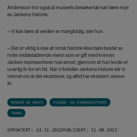
Andersson tror også at museets besøkende kan lære mye
av Jankens historie.
– Vi kan lære at verden er mangfoldig, sier hun.
– Det er viktig å vise at norsk historie ikke bare består av
hvite middelaldrende menn som er gift med kvinner.
Janken representerer noe annet, gjennom at hun levde et
uvanlig liv for sin tid. Når vi forteller Jankens historie blir vi
minnet om at det eksisterer, og alltid har eksistert, skeive
liv.
MUSEUM OG ARKIV
KVINNE- OG KJØNNSHISTORIE
TRANS
OPPDATERT: 24.11.2022
PUBLISERT: 11.08.2022