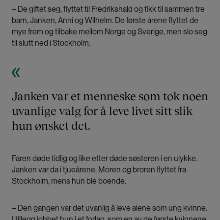
– De giftet seg, flyttet til Fredrikshald og fikk til sammen tre
barn, Janken, Anni og Wilhelm. De første årene flyttet de
mye frem og tilbake mellom Norge og Sverige, men slo seg
til slutt ned i Stockholm.
Janken var et menneske som tok noen
uvanlige valg for å leve livet sitt slik
hun ønsket det.
Faren døde tidlig og like etter døde søsteren i en ulykke.
Janken var da i tjueårene. Moren og broren flyttet fra
Stockholm, mens hun ble boende.
– Den gangen var det uvanlig å leve alene som ung kvinne.
I tillegg jobbet hun i et forlag, som en av de første kvinnene