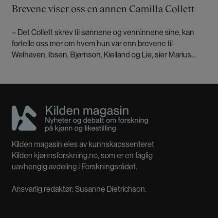
Brevene viser oss en annen Camilla Collett
– Det Collett skrev til sønnene og venninnene sine, kan
fortelle oss mer om hvem hun var enn brevene til
Welhaven, Ibsen, Bjørnson, Kielland og Lie, sier Marius
Wulfsberg. Han er redaktør for en fersk utgivelse av
Colletts brev.
Kilden magasin eies av kunnskapssenteret
Kilden kjønnsforskning.no, som er en faglig
uavhengig avdeling i Forskningsrådet.
Ansvarlig redaktør: Susanne Dietrichson.