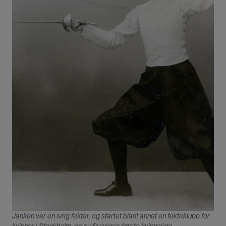
intervjue forskere med kunnskap på området.
Artiklene har som mål å belyse forholdet mellom
kjønn og museer.
Prosjektet er støttet av Kulturrådet.
Janken var en ivrig fekter, og startet blant annet en fekteklubb for