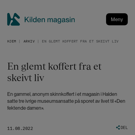
H
o
p
Meny
p
K
t
i
i
HJEM
ARKIV
EN GLEMT KOFFERT FRA ET SKEIVT LIV
l
l
h
d
o
e
En glemt koffert fra et
v
n
e
skeivt liv
m
d
a
i
g
n
En gammel, anonym skinnkoffert i et magasin i Halden
a
n
satte tre ivrige museumsansatte på sporet av livet til «Den
h
s
fektende damen».
o
i
l
n
DEL
d
11.08.2022