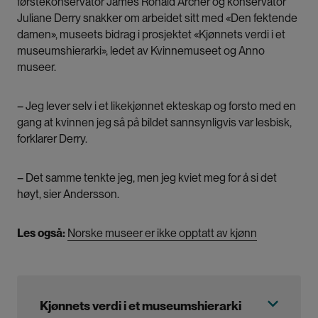
førstekonservator James Ronald Archer og konservator
Juliane Derry snakker om arbeidet sitt med «Den fektende
damen», museets bidrag i prosjektet «Kjønnets verdi i et
museumshierarki», ledet av Kvinnemuseet og Anno
museer.
– Jeg lever selv i et likekjønnet ekteskap og forsto med en
gang at kvinnen jeg så på bildet sannsynligvis var lesbisk,
forklarer Derry.
– Det samme tenkte jeg, men jeg kviet meg for å si det
høyt, sier Andersson.
Les også:
Norske museer er ikke opptatt av kjønn
Kjønnets verdi i et museumshierarki