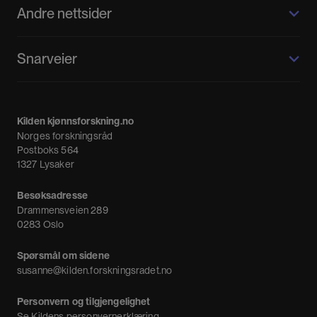
Andre nettsider
Kilden kjønnsforskning.no
Snarveier
Kvinnehistorie.no
Fagpressen
Om oss
Meninger
Kilden kjønnsforskning.no
Nyheter
Norges forskningsråd
Nyhetsbrev
Postboks 564
1327 Lysaker
Besøksadresse
Drammensveien 289
0283 Oslo
Spørsmål om sidene
susanne@kilden.forskningsradet.no
Personvern og tilgjengelighet
Se
Kildens personvernerklæring
.