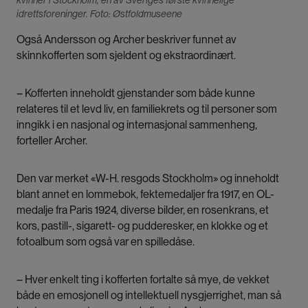
kvinner i Stockholm, en av Sveriges første kvinnelige
idrettsforeninger. Foto: Østfoldmuseene
Også Andersson og Archer beskriver funnet av
skinnkofferten som sjeldent og ekstraordinært.
– Kofferten inneholdt gjenstander som både kunne
relateres til et levd liv, en familiekrets og til personer som
inngikk i en nasjonal og internasjonal sammenheng,
forteller Archer.
Den var merket «W-H. resgods Stockholm» og inneholdt
blant annet en lommebok, fektemedaljer fra 1917, en OL-
medalje fra Paris 1924, diverse bilder, en rosenkrans, et
kors, pastill-, sigarett- og pudderesker, en klokke og et
fotoalbum som også var en spilledåse.
– Hver enkelt ting i kofferten fortalte så mye, de vekket
både en emosjonell og intellektuell nysgjerrighet, man så