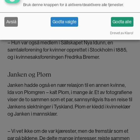
fysisk aktiv og som likte å posere.
Bruk denne knappen for å aktivere/deaktivere alle tjenester.
I tillegg til å sitte i styret til fekteklubben, underviste Janken
Avslå
Godta valgte
Godta alle
i fekting, forteller Andersson.
Drevet av Klaro!
– Hun var også medlem i Sällskapet Nya Idunn, en
samtaleforening for kvinner opprettet i Stockholm i 1885,
og i kvinnesaksforeningen Fredrika Bremer.
Janken og Plom
Janken hadde også en nær relasjon til en annen kvinne,
Ida von Plomgren – kalt Plom, i mange år. Et av fotografiene
viser de to sammen som et par, sannsynligvis fra en reise til
Jankens slektninger i Tyskland. Plom er kledd i kvinneklær
og Janken i mannsklær.
– Vi vet ikke om de var kjærester, men de fremstår som et
par på bildene. De delte mange interesser, reiste sammen