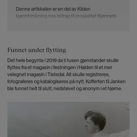
Denne artikkelen er en del av Kilden
kjønnforskning.nos bidrag til prosjektet
Kjønnets
verdi i et museumshierarki
: Om representasjon av
kvinner, kjønn og mangfold på museum.
Prosjektet skal gjennomføres av
Funnet under flytting
Museumsnettverk for kvinnehistorie og er ledet av
Det hele begynte i 2019 da ti tusen gjenstander skulle
Kvinnemuseet. Målet er å endre museenes
flyttes fra et magasin i festningen i Halden til et mer
praksis og tenkemåte når det gjelder kjønn.
velegnet magasin i Tistedal. Alt skulle registreres,
Arbeidet bygger på erfaringer fra prosjektet:
«Nå
fotograferes og katalogiseres på nytt. Kofferten til Janken
begynner ‘a med det der igjen» – om
ble funnet helt til slutt, nedstøvet og anonym i et hjørne.
kjønnsrepresentasjon i museenes samlings- og
formidlingspraksiser
.
Bilde
Kilden følger opp prosjektet med en artikkelserie,
der vi skriver om kjønnsperspektiver i museenes
virksomhet. Vi vil skrive om utstillingene,
formidlingsopplegg og forskningen i prosjektet og