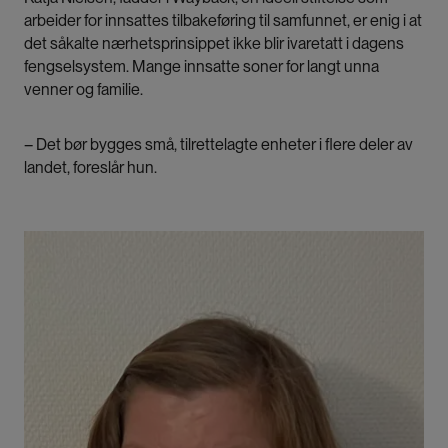
arbeider for innsattes tilbakeføring til samfunnet, er enig i at
Datamaterialet til prosjektet er
NPRIS-kohorten
,
det såkalte nærhetsprinsippet ikke blir ivaretatt i dagens
som består av et uttrekk fra den norske
fengselsystem. Mange innsatte soner for langt unna
fengselsregisteret – og som har blitt koblet opp
venner og familie.
mot en rekke andre norske nasjonale register
(blant annet dødsårsaksregisteret,
– Det bør bygges små, tilrettelagte enheter i flere deler av
pasientregisteret og levekårsdata fra SSB).
landet, foreslår hun.
Bilde