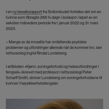
I en
ny besøksrapport
fra Sivilombudet fortelles det om en
kvinne som tilbragte 286 ½ døgn i isolasjon i løpet av en
seksten måneders periode fra 1. januar 2022 og 31. mars
2023.
– Mange av de innsatte har omfattende psykiske
problemer og utfordringer allerede når de kommer inn, sier
rettsosiolog Ingrid Rindal Lundeberg.
I artikkelen
«Kjønn, soningsforhold og helseutfordringer i
fengsel», skrevet med professor i rettsosiologi Peter
Scharff Smith
,
skriver Lundeberg om soningsforholdene til
kvinner i høysikkerhetsfengsler.
Bilde