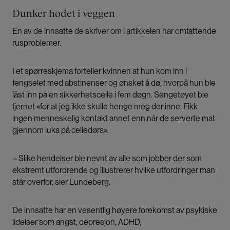
Artikkelen baserer seg på intervjuer med
Dunker hodet i veggen
kvinnelige innsatte, fengselsbetjenter og ansatte i
En av de innsatte de skriver om i artikkelen har omfattende
helseapparatet, samt en spørreundersøkelser
rusproblemer.
blant innsatte og informasjon fra kriminalomsorgen
om ulike hendelser i fengslene.
I et spørreskjema forteller kvinnen at hun kom inn i
fengselet med abstinenser og ønsket å dø, hvorpå hun ble
Det meste av datamaterialet ble innsamlet i
låst inn på en sikkerhetscelle i fem døgn. Sengetøyet ble
forbindelse med rapporten «Lengst inne i
fjernet «for at jeg ikke skulle henge meg der inne. Fikk
fengselet – Kvinnelige innsatte med behov for
ingen menneskelig kontakt annet enn når de serverte mat
helsehjelp» fra 2021.
gjennom luka på celledøra».
Mens tidligere forskning ofte har fokusert på
– Slike hendelser ble nevnt av alle som jobber der som
enkeltstående fengsler og kun studert en
ekstremt utfordrende og illustrerer hvilke utfordringer man
spesifikk kvinnepopulasjon som soner i disse
står overfor, sier Lundeberg.
fengslene, har studien til Lundeberg og Smith en
tverrsektoriell tilnærming til problematikken.
De innsatte har en vesentlig høyere forekomst av psykiske
lidelser som angst, depresjon, ADHD,