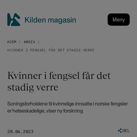
H
o
p
Meny
p
K
t
i
i
HJEM
ARKIV
l
l
KVINNER I FENGSEL FÅR DET STADIG VERRE
h
d
o
e
v
n
Kvinner i fengsel får det
e
m
d
stadig verre
a
i
g
n
a
n
Soningsforholdene til kvinnelige innsatte i norske fengsler
h
s
er helseskadelige, viser ny forskning.
o
i
l
n
d
DEL
20.06.2023