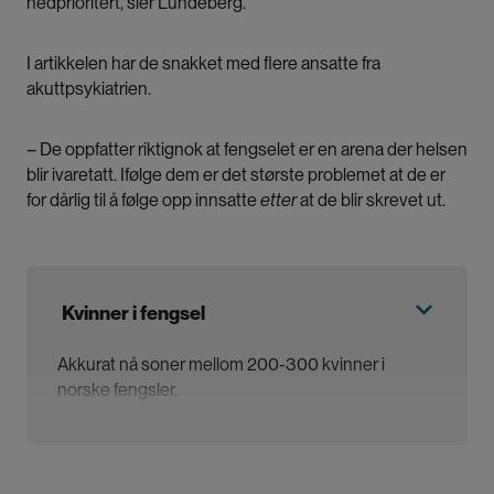
nedprioritert, sier Lundeberg.
I artikkelen har de snakket med flere ansatte fra
akuttpsykiatrien.
– De oppfatter riktignok at fengselet er en arena der helsen
blir ivaretatt. Ifølge dem er det største problemet at de er
for dårlig til å følge opp innsatte
etter
at de blir skrevet ut.
Kvinner i fengsel
Akkurat nå soner mellom 200-300 kvinner i
norske fengsler.
Selv om de kun utgjør en liten andel av de innsatte
– rundt seks prosent, er det relativt mange av dem