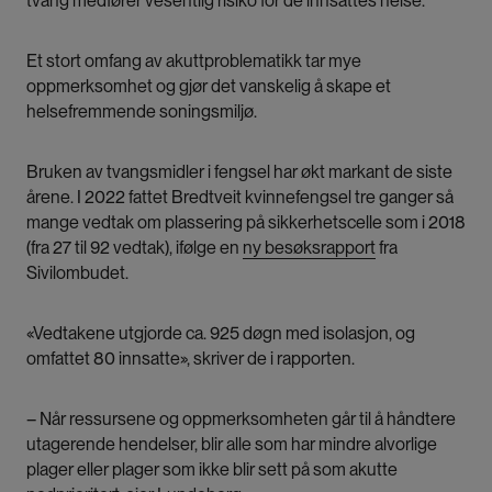
tvang medfører vesentlig risiko for de innsattes helse.
Et stort omfang av akuttproblematikk tar mye
oppmerksomhet og gjør det vanskelig å skape et
helsefremmende soningsmiljø.
Bruken av tvangsmidler i fengsel har økt markant de siste
årene. I 2022 fattet Bredtveit kvinnefengsel tre ganger så
mange vedtak om plassering på sikkerhetscelle som i 2018
(fra 27 til 92 vedtak), ifølge en
ny besøksrapport
fra
Sivilombudet.
«Vedtakene utgjorde ca. 925 døgn med isolasjon, og
omfattet 80 innsatte», skriver de i rapporten.
– Når ressursene og oppmerksomheten går til å håndtere
utagerende hendelser, blir alle som har mindre alvorlige
plager eller plager som ikke blir sett på som akutte