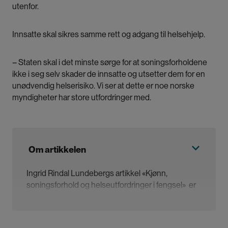
utenfor.
Innsatte skal sikres samme rett og adgang til helsehjelp.
– Staten skal i det minste sørge for at soningsforholdene
ikke i seg selv skader de innsatte og utsetter dem for en
unødvendig helserisiko. Vi ser at dette er noe norske
myndigheter har store utfordringer med.
Om artikkelen
Ingrid Rindal Lundebergs artikkel «Kjønn,
soningsforhold og helseutfordringer i fengsel» er
skrevet med professor i rettsosiologi Peter Scharff
Smith.