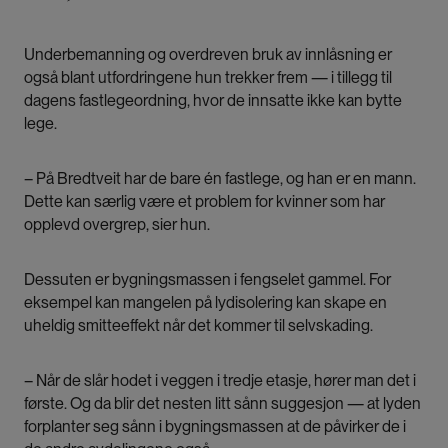
Underbemanning og overdreven bruk av innlåsning er
også blant utfordringene hun trekker frem — i tillegg til
dagens fastlegeordning, hvor de innsatte ikke kan bytte
lege.
– På Bredtveit har de bare én fastlege, og han er en mann.
Dette kan særlig være et problem for kvinner som har
opplevd overgrep, sier hun.
Dessuten er bygningsmassen i fengselet gammel. For
eksempel kan mangelen på lydisolering kan skape en
uheldig smitteeffekt når det kommer til selvskading.
– Når de slår hodet i veggen i tredje etasje, hører man det i
første. Og da blir det nesten litt sånn suggesjon — at lyden
forplanter seg sånn i bygningsmassen at de påvirker de i