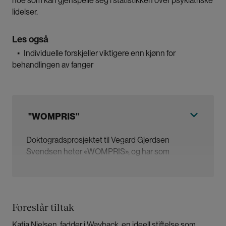
noe som kan gjenspeile seg i statistikken over psykiatriske
lidelser.
Les også
▪
Individuelle forskjeller viktigere enn kjønn for
behandlingen av fanger
"WOMPRIS"
Doktogradsprosjektet til Vegard Gjerdsen
Svendsen heter «WOMPRIS», og har som
overordnet mål å se på helse, dødelighet og
utsikter for rehabilitering blant kvinner i norske
fengsel.
Foreslår tiltak
Det er del av forskningsprosjektet
PriSUD
.
Katja Nielsen, fadder i Wayback, en ideell stiftelse som