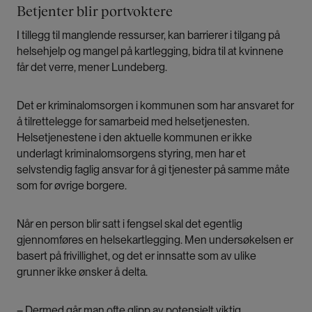
som sitter inne for mer alvorlig kriminalitet, som
Betjenter blir portvoktere
drap.
I tillegg til manglende ressurser, kan barrierer i tilgang på
helsehjelp og mangel på kartlegging, bidra til at kvinnene
Det er fire rene kvinnefengsler i Norge: Bredtveit,
får det verre, mener Lundeberg.
Evje, Ravneberget og Kragerø.
Det er kriminalomsorgen i kommunen som har ansvaret for
Her soner 75 % av de kvinnelige innsatte.
å tilrettelegge for samarbeid med helsetjenesten.
Helsetjenestene i den aktuelle kommunen er ikke
underlagt kriminalomsorgens styring, men har et
selvstendig faglig ansvar for å gi tjenester på samme måte
som for øvrige borgere.
Når en person blir satt i fengsel skal det egentlig
gjennomføres en helsekartlegging. Men undersøkelsen er
basert på frivillighet, og det er innsatte som av ulike
grunner ikke ønsker å delta.
– Dermed går man ofte glipp av potensielt viktig