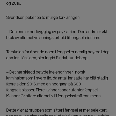
og 2019.
Svendsen peker på to mulige forklaringer:
– Den ene er nedbygging av psykiatrien. Den andre er økt
bruk av alternative soningsforhold til fengsel, sier han.
Terskelen for å sende noen i fengsel er nemlig høyere i dag
enn for ti år siden, sier Ingrid Rindal Lundeberg.
– Det har skjedd betydelige endringer i norsk
kriminalomsorg i nyere tid, da antall innsatte har blitt stadig
færre siden 2016, med en nedgang på 600
fengselsplasser. Flere kvinner soner utenfor fengsel.
Kvinner får oftere alternativ til fengselsstraff enn menn.
Dette gjør at gruppen som sitter i fengsel er mer selektert,