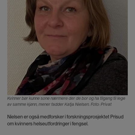
Kvinner bør kunne sone nærmere der de bor og ha tilgang til lege
av samme kjønn, mener fadder Katja Nielsen. Foto: Privat
Nielsen er også medforsker i forskningsprosjektet Prisud
om kvinners helseutfordringer i fengsel.