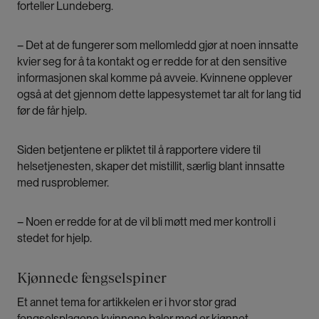
forteller Lundeberg.
– Det at de fungerer som mellomledd gjør at noen innsatte
kvier seg for å ta kontakt og er redde for at den sensitive
informasjonen skal komme på avveie. Kvinnene opplever
også at det gjennom dette lappesystemet tar alt for lang tid
før de får hjelp.
Siden betjentene er pliktet til å rapportere videre til
helsetjenesten, skaper det mistillit, særlig blant innsatte
med rusproblemer.
– Noen er redde for at de vil bli møtt med mer kontroll i
stedet for hjelp.
Kjønnede fengselspiner
Et annet tema for artikkelen er i hvor stor grad
fengselsplagene kvinnene baler med er kjønnet.