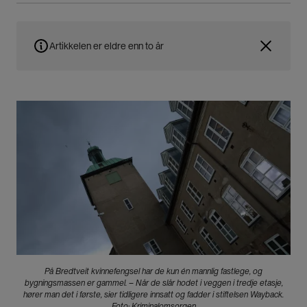
Artikkelen er eldre enn to år
Bilde
På Bredtveit kvinnefengsel har de kun én mannlig fastlege, og
bygningsmassen er gammel. – Når de slår hodet i veggen i tredje etasje,
hører man det i første, sier tidligere innsatt og fadder i stiftelsen Wayback.
Foto: Kriminalomsorgen