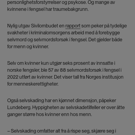
personlighetsforstyrrelser og psykose. Og mange av
kvinnene i fengsel har traumebakgrunn.
Nylig utgav Sivilombudet en
rapport
som peker på tydelige
svakheter i kriminalomsorgens arbeid med å forebygge
selvmord og selvmordsforsøk i fengsel. Det gjelder både
for menn og kvinner.
Selv om kvinner kun utgjør seks prosent av innsatte i
norske fengsler, ble 57 av 88 selvmordsforsøk i fengsel i
2022 utført av kvinner. Det viser tall fra
Norges institusjon
for menneskerettigheter
.
Også selvskading har en kjønnet dimensjon, påpeker
Lundeberg. Hyppigheten av selvskadetilfeller er over åtte
ganger større hos kvinner enn hos menn.
– Selvskading omfatter alt fra å rispe seg, skjære seg i