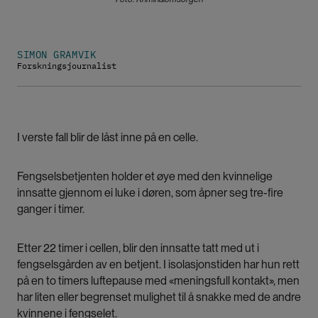
SIMON GRAMVIK
Forskningsjournalist
I verste fall blir de låst inne på en celle.
Fengselsbetjenten holder et øye med den kvinnelige
innsatte gjennom ei luke i døren, som åpner seg tre-fire
ganger i timer.
Etter 22 timer i cellen, blir den innsatte tatt med ut i
fengselsgården av en betjent. I isolasjonstiden har hun rett
på en to timers luftepause med «meningsfull kontakt», men
har liten eller begrenset mulighet til å snakke med de andre
kvinnene i fengselet.