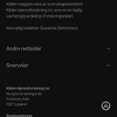
Kilden magasin eies av kunnskapssenteret
Kilden kjønnsforskning.no, som er en faglig
uavhengig avdeling i Forskningsrådet.
Ansvarlig redaktør: Susanne Dietrichson.
Andre nettsider
Kilden kjønnsforskning.no
Snarveier
Kvinnehistorie.no
Fagpressen
Om oss
Meninger
Kilden kjønnsforskning.no
Nyheter
Norges forskningsråd
Nyhetsbrev
Postboks 564
1327 Lysaker
Besøksadresse