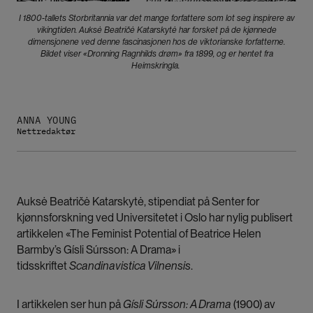
I 1800-tallets Storbritannia var det mange forfattere som lot seg inspirere av
vikingtiden. Auksė Beatričė Katarskytė har forsket på de kjønnede
dimensjonene ved denne fascinasjonen hos de viktorianske forfatterne.
Bildet viser «Dronning Ragnhilds drøm» fra 1899, og er hentet fra
Heimskringla.
ANNA YOUNG
Nettredaktør
Auksė Beatričė Katarskytė, stipendiat på Senter for
kjønnsforskning ved Universitetet i Oslo har nylig publisert
artikkelen «The Feminist Potential of Beatrice Helen
Barmby’s Gísli Súrsson: A Drama» i
tidsskriftet
Scandinavistica Vilnensis
.
I artikkelen ser hun på
Gísli Súrsson: A Drama
(1900) av