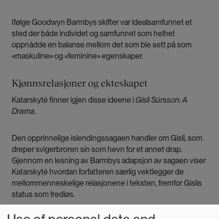
Ifølge Goodwyn Barmbys skifter var idealsamfunnet et
sted der både individet og samfunnet som helhet
oppnådde en balanse mellom det som ble sett på som
«maskuline» og «feminine» egenskaper.
Kjønnsrelasjoner og ekteskapet
Katarskytė finner igjen disse ideene i
Gísli Súrsson: A
Drama.
Den opprinnelige islendingssagaen handler om Gísli, som
dreper svigerbroren sin som hevn for et annet drap.
Gjennom en lesning av Barmbys adapsjon av sagaen viser
Katarskytė hvordan forfatteren særlig vektlegger de
mellommenneskelige relasjonene i teksten, fremfor Gíslis
status som fredløs.
Use of personal data and