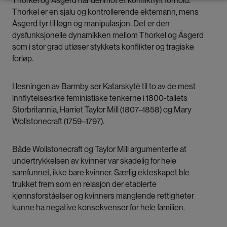
Thorkel og Ásgerd har derimot et konfliktfylt forhold.
Thorkel er en sjalu og kontrollerende ektemann, mens
Ásgerd tyr til løgn og manipulasjon. Det er den
dysfunksjonelle dynamikken mellom Thorkel og Ásgerd
som i stor grad utløser stykkets konflikter og tragiske
forløp.
I lesningen av Barmby ser Katarskytė til to av de mest
innflytelsesrike feministiske tenkerne i 1800-tallets
Storbritannia, Harriet Taylor Mill (1807–1858) og Mary
Wollstonecraft (1759–1797).
Både Wollstonecraft og Taylor Mill argumenterte at
undertrykkelsen av kvinner var skadelig for hele
samfunnet, ikke bare kvinner. Særlig ekteskapet ble
trukket frem som en relasjon der etablerte
kjønnsforståelser og kvinners manglende rettigheter
kunne ha negative konsekvenser for hele familien.