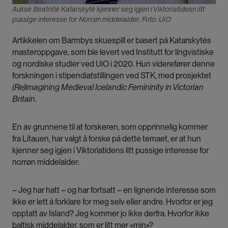
Auksė Beatričė Katarskytė kjenner seg igjen i Viktoriatidesn litt
pussige interesse for Norrøn middelalder. Foto: UiO
Artikkelen om Barmbys skuespill er basert på Katarskytės
masteroppgave, som ble levert ved Institutt for lingvistiske
og nordiske studier ved UiO i 2020. Hun viderefører denne
forskningen i stipendiatstillingen ved STK, med prosjektet
(Re)imagining Medieval Icelandic Femininity in Victorian
Britain
.
En av grunnene til at forskeren, som opprinnelig kommer
fra Litauen, har valgt å forske på dette temaet, er at hun
kjenner seg igjen i Viktoriatidens litt pussige interesse for
norrøn middelalder:
– Jeg har hatt – og har fortsatt – en lignende interesse som
ikke er lett å forklare for meg selv eller andre. Hvorfor er jeg
opptatt av Island? Jeg kommer jo ikke derfra. Hvorfor ikke
baltisk middelalder, som er litt mer «min»?