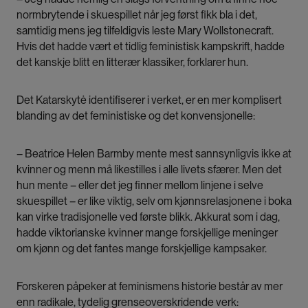
normbrytende i skuespillet når jeg først fikk bla i det,
samtidig mens jeg tilfeldigvis leste Mary Wollstonecraft.
Hvis det hadde vært et tidlig feministisk kampskrift, hadde
det kanskje blitt en litterær klassiker, forklarer hun.
Det Katarskytė identifiserer i verket, er en mer komplisert
blanding av det feministiske og det konvensjonelle:
– Beatrice Helen Barmby mente mest sannsynligvis ikke at
kvinner og menn må likestilles i alle livets sfærer. Men det
hun mente – eller det jeg finner mellom linjene i selve
skuespillet – er like viktig, selv om kjønnsrelasjonene i boka
kan virke tradisjonelle ved første blikk. Akkurat som i dag,
hadde viktorianske kvinner mange forskjellige meninger
om kjønn og det fantes mange forskjellige kampsaker.
Forskeren påpeker at feminismens historie består av mer
enn radikale, tydelig grenseoverskridende verk: