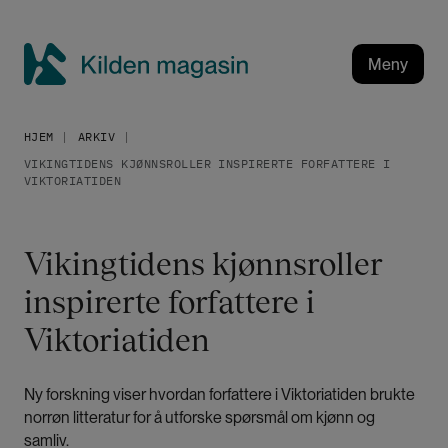
H
o
p
Meny
p
K
t
i
i
HJEM
ARKIV
l
l
VIKINGTIDENS KJØNNSROLLER INSPIRERTE FORFATTERE I
h
d
VIKTORIATIDEN
o
e
v
n
e
m
Vikingtidens kjønnsroller
d
a
i
inspirerte forfattere i
g
n
a
Viktoriatiden
n
h
s
o
i
Ny forskning viser hvordan forfattere i Viktoriatiden brukte
l
n
norrøn litteratur for å utforske spørsmål om kjønn og
d
samliv.