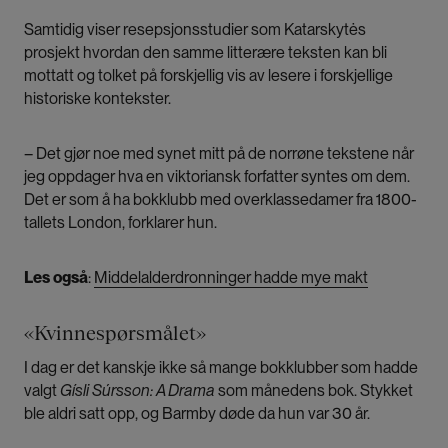
Samtidig viser resepsjonsstudier som Katarskytės
prosjekt hvordan den samme litterære teksten kan bli
mottatt og tolket på forskjellig vis av lesere i forskjellige
historiske kontekster.
– Det gjør noe med synet mitt på de norrøne tekstene når
jeg oppdager hva en viktoriansk forfatter syntes om dem.
Det er som å ha bokklubb med overklassedamer fra 1800-
tallets London, forklarer hun.
Les også
:
Middelalderdronninger hadde mye makt
«Kvinnespørsmålet»
I dag er det kanskje ikke så mange bokklubber som hadde
valgt
Gísli Súrsson: A Drama
som månedens bok. Stykket
ble aldri satt opp, og Barmby døde da hun var 30 år.