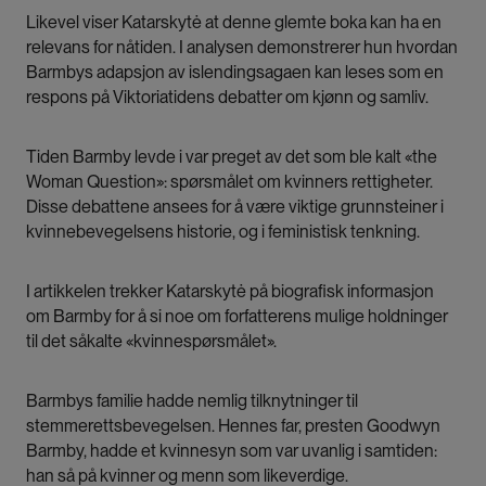
Likevel viser Katarskytė at denne glemte boka kan ha en
relevans for nåtiden. I analysen demonstrerer hun hvordan
Barmbys adapsjon av islendingsagaen kan leses som en
respons på Viktoriatidens debatter om kjønn og samliv.
Tiden Barmby levde i var preget av det som ble kalt «the
Woman Question»: spørsmålet om kvinners rettigheter.
Disse debattene ansees for å være viktige grunnsteiner i
kvinnebevegelsens historie, og i feministisk tenkning.
I artikkelen trekker Katarskytė på biografisk informasjon
om Barmby for å si noe om forfatterens mulige holdninger
til det såkalte «kvinnespørsmålet».
Barmbys familie hadde nemlig tilknytninger til
stemmerettsbevegelsen. Hennes far, presten Goodwyn
Barmby, hadde et kvinnesyn som var uvanlig i samtiden:
han så på kvinner og menn som likeverdige.