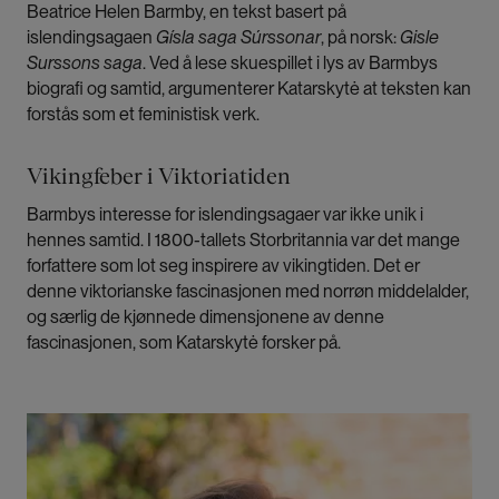
Beatrice Helen Barmby, en tekst basert på
islendingsagaen
Gísla saga Súrssonar
, på norsk:
Gisle
Surssons saga
. Ved å lese skuespillet i lys av Barmbys
biografi og samtid, argumenterer Katarskytė at teksten kan
forstås som et feministisk verk.
Vikingfeber i Viktoriatiden
Barmbys interesse for islendingsagaer var ikke unik i
hennes samtid. I 1800-tallets Storbritannia var det mange
forfattere som lot seg inspirere av vikingtiden. Det er
denne viktorianske fascinasjonen med norrøn middelalder,
og særlig de kjønnede dimensjonene av denne
fascinasjonen, som Katarskytė forsker på.
Bilde