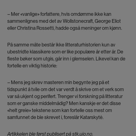
– Mer «vanlige» forfattere, hvis omdømme ikke kan
sammenlignes med det av Wollstonecraft, George Eliot
eller Christina Rossetti, hadde også meninger om kjønn.
På samme måte består ikke litteraturhistorien kun av
ubestridte klassikere som er like populære år etter år. De
fleste bøker som utgis, går inn i glemselen. Likevel kan de
fortelle en viktig historie:
– Mens jeg skrev masteren min begynte jeg på et
tidspunkt å tvile om det var verdt å skrive om et verk som
var så ukjent og perifert. Trenger vi forskning på litteratur
som er ganske middelmådig? Men kanskje er det disse
«helt greie» tekstene som kan fortelle oss mest om
samfunnet de ble skrevet i, foreslår Katarskytė.
Artikkelen ble først publisert på stk.uio.no.