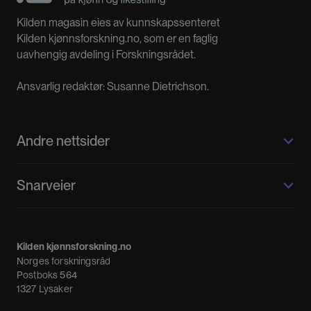
Kilden magasin eies av kunnskapssenteret
Kilden kjønnsforskning.no, som er en faglig
uavhengig avdeling i Forskningsrådet.
Ansvarlig redaktør: Susanne Dietrichson.
Andre nettsider
Kilden kjønnsforskning.no
Snarveier
Kvinnehistorie.no
Fagpressen
Om oss
Meninger
Kilden kjønnsforskning.no
Nyheter
Norges forskningsråd
Nyhetsbrev
Postboks 564
1327 Lysaker