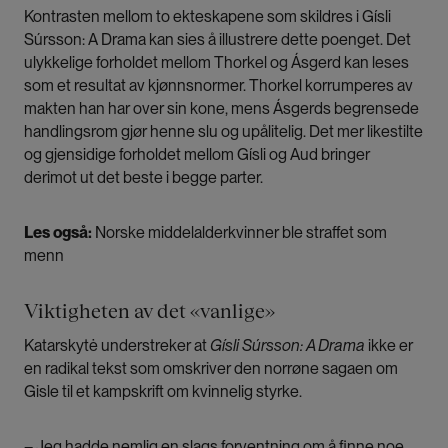
Kontrasten mellom to ekteskapene som skildres i Gísli
Súrsson: A Drama kan sies å illustrere dette poenget. Det
ulykkelige forholdet mellom Thorkel og Ásgerd kan leses
som et resultat av kjønnsnormer. Thorkel korrumperes av
makten han har over sin kone, mens Ásgerds begrensede
handlingsrom gjør henne slu og upålitelig. Det mer likestilte
og gjensidige forholdet mellom Gísli og Aud bringer
derimot ut det beste i begge parter.
Les også:
Norske middelalderkvinner ble straffet som
menn
Viktigheten av det «vanlige»
Katarskytė understreker at
Gísli Súrsson: A Drama
ikke er
en radikal tekst som omskriver den norrøne sagaen om
Gisle til et kampskrift om kvinnelig styrke.
– Jeg hadde nemlig en slags forventning om å finne noe