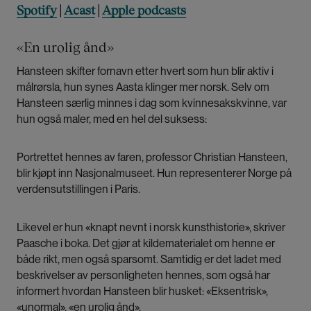
Spotify
|
Acast
|
Apple podcasts
«En urolig ånd»
Hansteen skifter fornavn etter hvert som hun blir aktiv i
målrørsla, hun synes Aasta klinger mer norsk. Selv om
Hansteen særlig minnes i dag som kvinnesakskvinne, var
hun også maler, med en hel del suksess:
Portrettet hennes av faren, professor Christian Hansteen,
blir kjøpt inn Nasjonalmuseet. Hun representerer Norge på
verdensutstillingen i Paris.
Likevel er hun «knapt nevnt i norsk kunsthistorie», skriver
Paasche i boka. Det gjør at kildematerialet om henne er
både rikt, men også sparsomt. Samtidig er det ladet med
beskrivelser av personligheten hennes, som også har
informert hvordan Hansteen blir husket: «Eksentrisk»,
«unormal», «en urolig ånd».