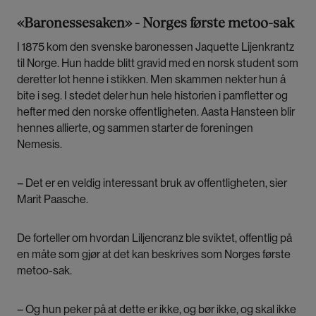
«Baronessesaken» - Norges første metoo-sak
I 1875 kom den svenske baronessen Jaquette Lijenkrantz
til Norge. Hun hadde blitt gravid med en norsk student som
deretter lot henne i stikken. Men skammen nekter hun å
bite i seg. I stedet deler hun hele historien i pamfletter og
hefter med den norske offentligheten. Aasta Hansteen blir
hennes allierte, og sammen starter de foreningen
Nemesis.
– Det er en veldig interessant bruk av offentligheten, sier
Marit Paasche.
De forteller om hvordan Liljencranz ble sviktet, offentlig på
en måte som gjør at det kan beskrives som Norges første
metoo-sak.
– Og hun peker på at dette er ikke, og bør ikke, og skal ikke