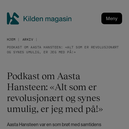
H
o
p
Meny
p
K
t
i
i
HJEM
ARKIV
l
l
PODKAST OM AASTA HANSTEEN: «ALT SOM ER REVOLUSJONÆRT
h
d
OG SYNES UMULIG, ER JEG MED PÅ!»
o
e
v
n
e
m
Podkast om Aasta
d
a
i
Hansteen: «Alt som er
g
n
a
revolusjonært og synes
n
h
s
umulig, er jeg med på!»
o
i
l
n
d
Aasta Hansteen var en som brøt med samtidens