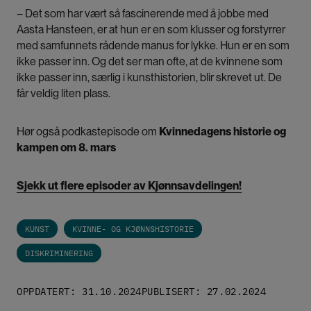
– Det som har vært så fascinerende med å jobbe med
Aasta Hansteen, er at hun er en som klusser og forstyrrer
med samfunnets rådende manus for lykke. Hun er en som
ikke passer inn. Og det ser man ofte, at de kvinnene som
ikke passer inn, særlig i kunsthistorien, blir skrevet ut. De
får veldig liten plass.
Hør også podkastepisode om
Kvinnedagens historie og
kampen om 8. mars
Sjekk ut flere episoder av Kjønnsavdelingen!
KUNST
KVINNE- OG KJØNNSHISTORIE
DISKRIMINERING
OPPDATERT: 31.10.2024
PUBLISERT: 27.02.2024