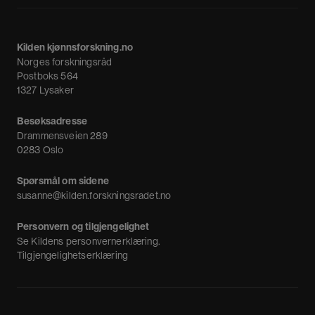
Fagpressen
Om oss
Meninger
Kilden kjønnsforskning.no
Nyheter
Norges forskningsråd
Nyhetsbrev
Postboks 564
1327 Lysaker
Besøksadresse
Drammensveien 289
0283 Oslo
Spørsmål om sidene
susanne@kilden.forskningsradet.no
Personvern og tilgjengelighet
Se
Kildens personvernerklæring
.
Tilgjengelighetserklæring