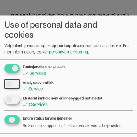
Hansteen blir også den første kvinnen som reiser på en slik
Use of personal data and
foredragsturne, og taler offentlig.
cookies
I et intervju i Dagbladet sier hun senere: «Alt som er
revolusjonært og synes umulig, er jeg med på!»
Velg blant tjenester og tredjepartsapplikasjoner som vi vil bruke.
For
mer informasjon, les vår
personvernerklæring
.
Funksjonelle
(alltid påkrevd)
Bilde
↓
4
Services
Analyse av trafikk
↓
1
Service
Eksternt innhold som er innebygget i nettstedet
↓
10
Services
Endre status for alle tjenester
Bruk denne knappen for å aktivere/deaktivere alle tjenester.