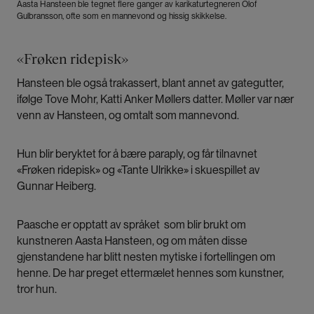
Aasta Hansteen ble tegnet flere ganger av karikaturtegneren Olof
Gulbransson, ofte som en mannevond og hissig skikkelse.
«Frøken ridepisk»
Hansteen ble også trakassert, blant annet av gategutter,
ifølge Tove Mohr, Katti Anker Møllers datter. Møller var nær
venn av Hansteen, og omtalt som mannevond.
Hun blir beryktet for å bære paraply, og får tilnavnet
«Frøken ridepisk» og «Tante Ulrikke» i skuespillet av
Gunnar Heiberg.
Paasche er opptatt av språket som blir brukt om
kunstneren Aasta Hansteen, og om måten disse
gjenstandene har blitt nesten mytiske i fortellingen om
henne. De har preget ettermælet hennes som kunstner,
tror hun.