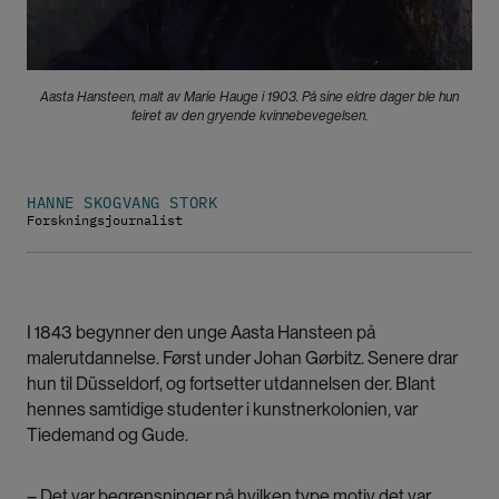
Aasta Hansteen, malt av Marie Hauge i 1903. På sine eldre dager ble hun
feiret av den gryende kvinnebevegelsen.
HANNE SKOGVANG STORK
Forskningsjournalist
I 1843 begynner den unge Aasta Hansteen på
malerutdannelse. Først under Johan Gørbitz. Senere drar
hun til Düsseldorf, og fortsetter utdannelsen der. Blant
hennes samtidige studenter i kunstnerkolonien, var
Tiedemand og Gude.
– Det var begrensninger på hvilken type motiv det var