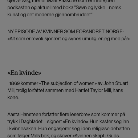
djerve valg, mener Marit Paasche som er intervjuet i
podkasten og aktuell med boka "Søvn og lykke - norsk
kunst og det moderne gjennombruddet".
NY EPISODE AV KVINNER SOM FORANDRET NORGE:
«Alt som er revolusjonært og synes umulig, er jeg med på!»
«En kvinde»
I 1869 kommer «The subjection of women» av John Stuart
Mill, trolig forfattet sammen med Harriet Taylor Mill, hans
kone.
Aasta Hansteen forfatter flere leserbrev som kommer på
trykk i Dagbladet – signert «En kvinde». Hun kaster seg inn
i kvinnesaken. Hun engasjerer seg i den religiøse debatten
som følger Mills bok, og skriver «Kvinnen skapt i Guds