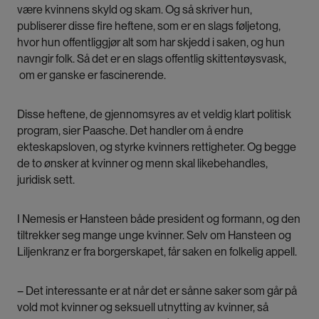
være kvinnens skyld og skam. Og så skriver hun,
publiserer disse fire heftene, som er en slags føljetong,
hvor hun offentliggjør alt som har skjedd i saken, og hun
navngir folk. Så det er en slags offentlig skittentøysvask,
om er ganske er fascinerende.
Disse heftene, de gjennomsyres av et veldig klart politisk
program, sier Paasche. Det handler om å endre
ekteskapsloven, og styrke kvinners rettigheter. Og begge
de to ønsker at kvinner og menn skal likebehandles,
juridisk sett.
I Nemesis er Hansteen både president og formann, og den
tiltrekker seg mange unge kvinner. Selv om Hansteen og
Liljenkranz er fra borgerskapet, får saken en folkelig appell.
– Det interessante er at når det er sånne saker som går på
vold mot kvinner og seksuell utnytting av kvinner, så