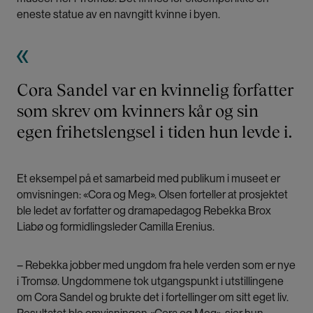
eneste statue av en navngitt kvinne i byen.
Cora Sandel var en kvinnelig forfatter
som skrev om kvinners kår og sin
egen frihetslengsel i tiden hun levde i.
Et eksempel på et samarbeid med publikum i museet er
omvisningen: «Cora og Meg». Olsen forteller at prosjektet
ble ledet av forfatter og dramapedagog Rebekka Brox
Liabø og formidlingsleder Camilla Erenius.
– Rebekka jobber med ungdom fra hele verden som er nye
i Tromsø. Ungdommene tok utgangspunkt i utstillingene
om Cora Sandel og brukte det i fortellinger om sitt eget liv.