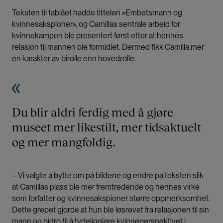
Teksten til tablået hadde tittelen «Embetsmann og
kvinnesakspioner», og Camillas sentrale arbeid for
kvinnekampen ble presentert først etter at hennes
relasjon til mannen ble formidlet. Dermed fikk Camilla mer
en karakter av birolle enn hovedrolle.
Du blir aldri ferdig med å gjøre
museet mer likestilt, mer tidsaktuelt
og mer mangfoldig.
– Vi valgte å bytte om på bildene og endre på teksten slik
at Camillas plass ble mer fremtredende og hennes virke
som forfatter og kvinnesakspioner større oppmerksomhet.
Dette grepet gjorde at hun ble løsrevet fra relasjonen til sin
mann og bidro til å tydeliggjøre kvinneperspektivet i