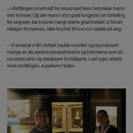
– Utstillingen inneholdt for eksempel flere historiske menn
Prosjektet er støttet av Kulturrådet.
enn kvinner. Og der menn i stor grad fungerte i en fortelling
for seg selv, ble kvinner i langt større grad forklart ut fra sin
relasjon til mannen, eller knyttet til hva hun hadde på seg.
– Vi innså at vi litt ukritisk hadde overført og reprodusert
mange av de samme perspektivene og historiene som lå i
museets arkiv og databaser fra tidligere, i vårt eget arbeid
med utstillingen, supplerer Huljev.
Bilde