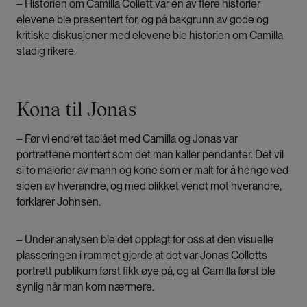
– Historien om Camilla Collett var en av flere historier
elevene ble presentert for, og på bakgrunn av gode og
kritiske diskusjoner med elevene ble historien om Camilla
stadig rikere.
Kona til Jonas
– Før vi endret tablået med Camilla og Jonas var
portrettene montert som det man kaller pendanter. Det vil
si to malerier av mann og kone som er malt for å henge ved
siden av hverandre, og med blikket vendt mot hverandre,
forklarer Johnsen.
– Under analysen ble det opplagt for oss at den visuelle
plasseringen i rommet gjorde at det var Jonas Colletts
portrett publikum først fikk øye på, og at Camilla først ble
synlig når man kom nærmere.