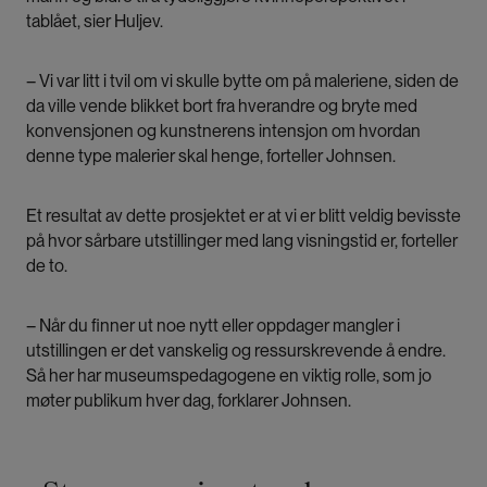
tablået, sier Huljev.
– Vi var litt i tvil om vi skulle bytte om på maleriene, siden de
da ville vende blikket bort fra hverandre og bryte med
konvensjonen og kunstnerens intensjon om hvordan
denne type malerier skal henge, forteller Johnsen.
Et resultat av dette prosjektet er at vi er blitt veldig bevisste
på hvor sårbare utstillinger med lang visningstid er, forteller
de to.
– Når du finner ut noe nytt eller oppdager mangler i
utstillingen er det vanskelig og ressurskrevende å endre.
Så her har museumspedagogene en viktig rolle, som jo
møter publikum hver dag, forklarer Johnsen.