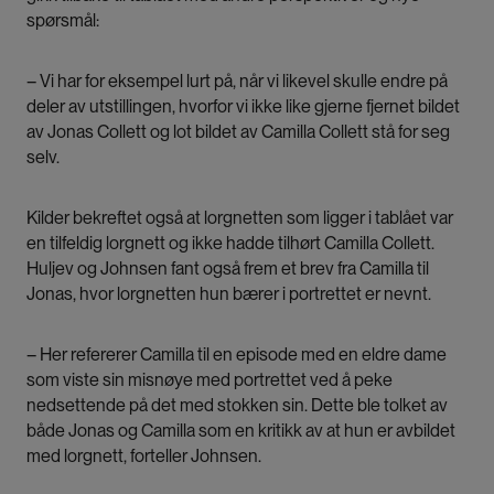
spørsmål:
– Vi har for eksempel lurt på, når vi likevel skulle endre på
deler av utstillingen, hvorfor vi ikke like gjerne fjernet bildet
av Jonas Collett og lot bildet av Camilla Collett stå for seg
selv.
Kilder bekreftet også at lorgnetten som ligger i tablået var
en tilfeldig lorgnett og ikke hadde tilhørt Camilla Collett.
Huljev og Johnsen fant også frem et brev fra Camilla til
Jonas, hvor lorgnetten hun bærer i portrettet er nevnt.
– Her refererer Camilla til en episode med en eldre dame
som viste sin misnøye med portrettet ved å peke
nedsettende på det med stokken sin. Dette ble tolket av
både Jonas og Camilla som en kritikk av at hun er avbildet
med lorgnett, forteller Johnsen.