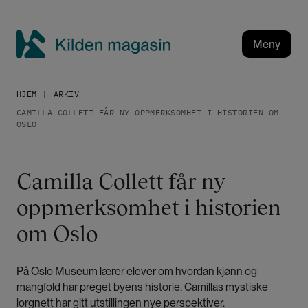
H
o
p
Meny
p
K
t
i
i
HJEM
ARKIV
l
l
CAMILLA COLLETT FÅR NY OPPMERKSOMHET I HISTORIEN OM
h
d
OSLO
o
e
v
n
e
m
Camilla Collett får ny
d
a
i
oppmerksomhet i historien
g
n
a
om Oslo
n
h
s
o
i
På Oslo Museum lærer elever om hvordan kjønn og
l
n
mangfold har preget byens historie. Camillas mystiske
d
lorgnett har gitt utstillingen nye perspektiver.