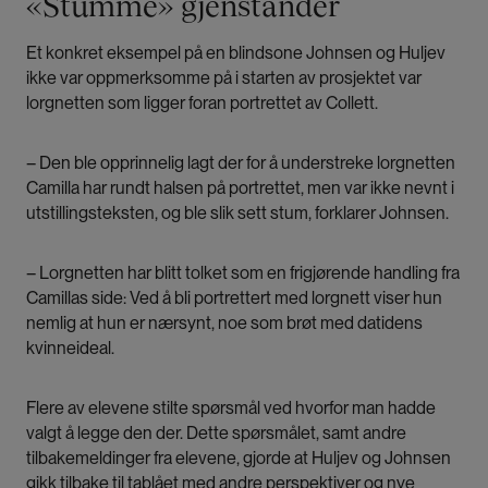
«Stumme» gjenstander
Et konkret eksempel på en blindsone Johnsen og Huljev
ikke var oppmerksomme på i starten av prosjektet var
lorgnetten som ligger foran portrettet av Collett.
– Den ble opprinnelig lagt der for å understreke lorgnetten
Camilla har rundt halsen på portrettet, men var ikke nevnt i
utstillingsteksten, og ble slik sett stum, forklarer Johnsen.
– Lorgnetten har blitt tolket som en frigjørende handling fra
Camillas side: Ved å bli portrettert med lorgnett viser hun
nemlig at hun er nærsynt, noe som brøt med datidens
kvinneideal.
Flere av elevene stilte spørsmål ved hvorfor man hadde
valgt å legge den der. Dette spørsmålet, samt andre
tilbakemeldinger fra elevene, gjorde at Huljev og Johnsen
gikk tilbake til tablået med andre perspektiver og nye