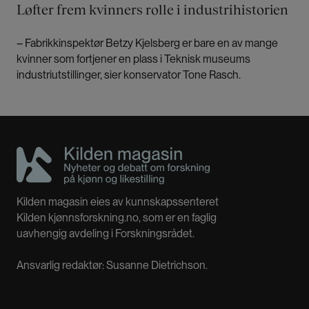
Løfter frem kvinners rolle i industrihistorien
– Fabrikkinspektør Betzy Kjelsberg er bare en av mange
kvinner som fortjener en plass i Teknisk museums
industriutstillinger, sier konservator Tone Rasch.
Kilden magasin eies av kunnskapssenteret
Kilden kjønnsforskning.no, som er en faglig
uavhengig avdeling i Forskningsrådet.
Ansvarlig redaktør: Susanne Dietrichson.