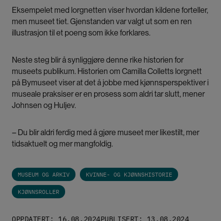
Eksempelet med lorgnetten viser hvordan kildene forteller,
men museet tiet. Gjenstanden var valgt ut som en ren
illustrasjon til et poeng som ikke forklares.
Neste steg blir å synliggjøre denne rike historien for
museets publikum. Historien om Camilla Colletts lorgnett
på Bymuseet viser at det å jobbe med kjønnsperspektiver i
museale praksiser er en prosess som aldri tar slutt, mener
Johnsen og Huljev.
– Du blir aldri ferdig med å gjøre museet mer likestilt, mer
tidsaktuelt og mer mangfoldig.
MUSEUM OG ARKIV
KVINNE- OG KJØNNSHISTORIE
KJØNNSROLLER
OPPDATERT: 16.08.2024
PUBLISERT: 13.08.2024