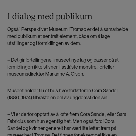
I dialog med publikum
Også i Perspektivet Museum i Tromsø er det å samarbeide
med publikum et sentralt element, både om å lage
utstillinger og i formidlingen av dem.
– Det gir fortellingene i museet nye lag og passer på at
formidlingen ikke stivner i fastlåste mønstre, forteller
museumsdirektør Marianne A. Olsen.
Museet holder til i et hus hvor forfatteren Cora Sandel
(1880–1974) tilbrakte en del av ungdomstiden sin.
– Vi er derfor opptatt av å løfte frem Cora Sandel, eller Sara
Fabricius som hun egentlig het. Men også fordi Cora
Sandel og kvinner generelt har vært lite løftet frem på
museer her i Tromsø. Det finnes for eksempel ikke en