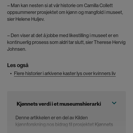
– Man kan nesten si at vår historie om Camilla Collett
oppsummerer prosjektet om kjønn og mangfold i museet,
sier Helene Huljev.
– Den viser at det å jobbe med likestilling i museet er en
kontinuerlig prosess som aldri tar slutt, sier Therese Hervig
Johnsen.
Les også
▪
Flere historier i arkivene kaster lys over kvinners liv
Kjønnets verdi i et museumshierarki
Denne artikkelen er en del av Kilden
kjønnforskning.nos bidrag til prosjektet
Kjønnets
verdi i et museumshierarki
: Om representasjon av