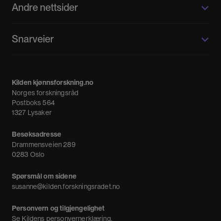
Andre nettsider
Kilden kjønnsforskning.no
Snarveier
Kvinnehistorie.no
Fagpressen
Om oss
Meninger
Kilden kjønnsforskning.no
Nyheter
Norges forskningsråd
Nyhetsbrev
Postboks 564
1327 Lysaker
Besøksadresse
Drammensveien 289
0283 Oslo
Spørsmål om sidene
susanne@kilden.forskningsradet.no
Personvern og tilgjengelighet
Se
Kildens personvernerklæring
.