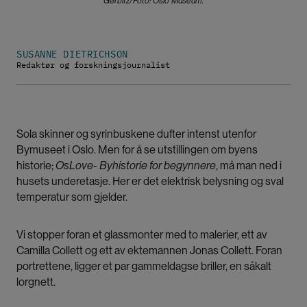
Gørbitz/Foto: Oslo Museum.
SUSANNE DIETRICHSON
Redaktør og forskningsjournalist
Sola skinner og syrinbuskene dufter intenst utenfor
Bymuseet i Oslo. Men for å se utstillingen om byens
historie;
OsLove- Byhistorie for begynnere
, må man ned i
husets underetasje. Her er det elektrisk belysning og sval
temperatur som gjelder.
Vi stopper foran et glassmonter med to malerier, ett av
Camilla Collett og ett av ektemannen Jonas Collett. Foran
portrettene, ligger et par gammeldagse briller, en såkalt
lorgnett.