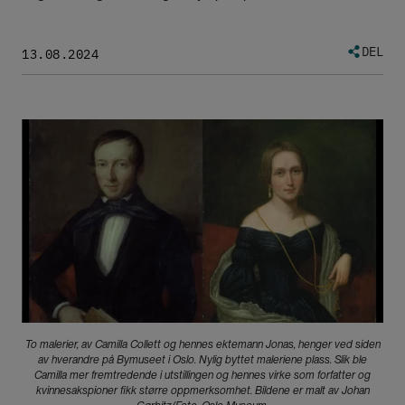
DEL
13.08.2024
Bilde
To malerier, av Camilla Collett og hennes ektemann Jonas, henger ved siden
av hverandre på Bymuseet i Oslo. Nylig byttet maleriene plass. Slik ble
Camilla mer fremtredende i utstillingen og hennes virke som forfatter og
kvinnesakspioner fikk større oppmerksomhet. Bildene er malt av Johan