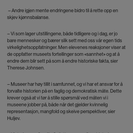
– Andre igjen mente endringene bidro til å rette opp en
skjev kjønnsbalanse.
– Vi som lager utstillingene, både tidligere og i dag, er jo
bare mennesker og bærer slik sett med oss vår egen tids
virkelighetsoppfatninger. Men elevenes reaksjoner viser at
de oppfatter museets fortellinger som «sannhet» og at å
endre dem blir sett på som å endre historiske fakta, sier
Therese Johnsen.
– Museer har høy tillit i samfunnet, og vi har et ansvar for å
forvalte historien på en faglig og demokratisk måte. Dette
krever også at vi tør å stille spørsmål ved måten vi i
museene jobber på, både når det gjelder kvinnelig
representasjon, mangfold og skeive perspektiver, sier
Huljev.