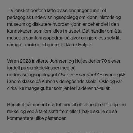
– Vi ønsket derfor å løfte disse endringene inn i et
pedagogisk undervisningsopplegg om kjønn, historie og
museum og diskutere hvordan kjønn er behandlet i den
kunnskapen som formidles i museet. Det handler om å ta
museets samfunnsoppdrag på alvor og gjøre oss selv litt
sårbare i møte med andre, forklarer Huljev.
Våren 2023 inviterte Johnsen og Huljev derfor 70 elever
fordelt på sju skoleklasser med på
undervisningsopplegget
OsLove = sannhet?
Elevene gikk
i andre klasse på Kuben videregående skole i Oslo og var
cirka like mange gutter som jenter i alderen 17–18 år.
Besøket på museet startet med at elevene ble stilt opp i en
rekke, og ved å ta et skritt frem eller tilbake skulle de så
kommentere ulike påstander.