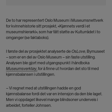
kvinner, kjønn og mangfold på museum.
Prosjektet skal gjennomføres av
De to har representert Oslo Museum i Museumsnettverk
Museumsnettverk for kvinnehistorie og er ledet av
for kvinnehistorie sitt prosjekt, «Kjønnets verdi i et
Kvinnemuseet. Målet er å endre museenes
museumshierarki», som har fått støtte av Kulturrådet i to
praksis og tenkemåte når det gjelder kjønn.
omganger (se faktaboks).
Arbeidet bygger på erfaringer fra prosjektet:
«Nå
begynner ‘a med det der igjen» – om
I første del av prosjektet analyserte de
OsLove
, Bymuseet
kjønnsrepresentasjon i museenes samlings- og
– som er en del av Oslo Museum – sin faste utstilling
.
formidlingspraksiser
.
Analysen ble gjort med utgangspunkt i håndboka
Museumsverktøy
,
for å finne ut hvordan det sto til med
Kilden følger opp prosjektet med en artikkelserie,
kjønnsbalansen i utstillingen.
der vi skriver om kjønnsperspektiver i museenes
virksomhet. Vi vil skrive om utstillingene,
– Vi regnet med at utstillingen hadde en god
formidlingsopplegg og forskningen i prosjektet og
kjønnsbalanse fordi det var en intensjon da den ble laget.
intervjue forskere med kunnskap på området.
Men vi oppdaget likevel mange blindsoner underveis i
Artiklene har som mål å belyse forholdet mellom
arbeidet, forteller Johnsen.
kjønn og museer.