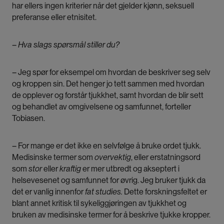
har ellers ingen kriterier når det gjelder kjønn, seksuell
preferanse eller etnisitet.
– Hva slags spørsmål stiller du?
– Jeg spør for eksempel om hvordan de beskriver seg selv
og kroppen sin. Det henger jo tett sammen med hvordan
de opplever og forstår tjukkhet, samt hvordan de blir sett
og behandlet av omgivelsene og samfunnet, forteller
Tobiasen.
– For mange er det ikke en selvfølge å bruke ordet tjukk.
Medisinske termer som
overvektig
, eller erstatningsord
som
stor
eller
kraftig
er mer utbredt og akseptert i
helsevesenet og samfunnet for øvrig. Jeg bruker tjukk da
det er vanlig innenfor
fat studies.
Dette forskningsfeltet er
blant annet kritisk til sykeliggjøringen av tjukkhet og
bruken av medisinske termer for å beskrive tjukke kropper.