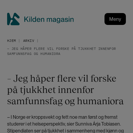
H
o
p
Meny
p
K
t
i
i
HJEM
ARKIV
l
l
– JEG HÅPER FLERE VIL FORSKE PÅ TJUKKHET INNENFOR
h
d
SAMFUNNSFAG OG HUMANIORA
o
e
v
n
e
m
– Jeg håper flere vil forske
d
a
i
på tjukkhet innenfor
g
n
a
samfunnsfag og humaniora
n
h
s
o
i
– I Norge er kroppsvekt og fett noe man først og fremst
l
n
studerer i et helseperspektiv, sier Sunniva Árja Tobiasen.
d
Stipendiaten ser på tjukkhet i sammenheng med kjønn og