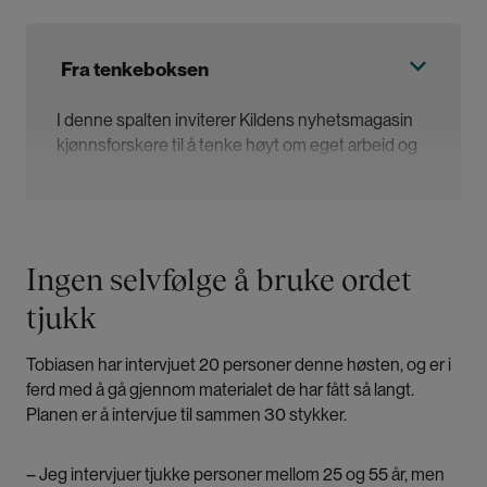
Fra tenkeboksen
I denne spalten inviterer Kildens nyhetsmagasin
kjønnsforskere til å tenke høyt om eget arbeid og
feltet sitt.
Sunniva Árja Tobiasen er stipendiat ved Senter for
kvinne- og kjønnsforskning (SKOK) ved
Ingen selvfølge å bruke ordet
Universitetet i Bergen. De undersøker normer og
hvordan forventninger om kjønn og seksualitet har
tjukk
en kroppslig dimensjon, med vekt på hvordan det
å være tjukk kan påvirke hvordan en person
Tobiasen har intervjuet 20 personer denne høsten, og er i
opplever, forstår og navigerer seksualitet og
ferd med å gå gjennom materialet de har fått så langt.
kjønn.
Planen er å intervjue til sammen 30 stykker.
– Jeg intervjuer tjukke personer mellom 25 og 55 år, men