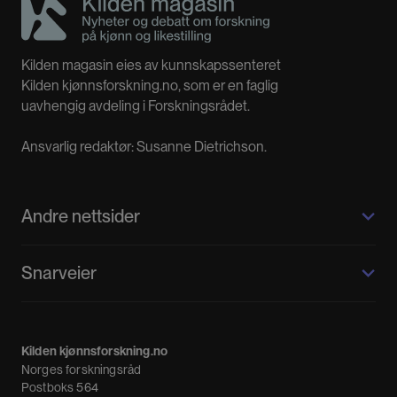
Kilden magasin eies av kunnskapssenteret
Kilden kjønnsforskning.no, som er en faglig
uavhengig avdeling i Forskningsrådet.
Ansvarlig redaktør: Susanne Dietrichson.
Andre nettsider
Kilden kjønnsforskning.no
Snarveier
Kvinnehistorie.no
Fagpressen
Om oss
Meninger
Kilden kjønnsforskning.no
Nyheter
Norges forskningsråd
Nyhetsbrev
Postboks 564