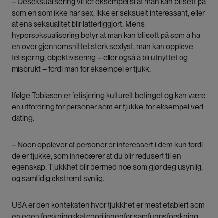
– Deseksualisering vil for eksempel si at man kan bli sett på
som en som ikke har sex, ikke er seksuelt interessant, eller
at ens seksualitet blir latterliggjort. Mens
hyperseksualisering betyr at man kan bli sett på som å ha
en over gjennomsnittet sterk sexlyst, man kan oppleve
fetisjering, objektivisering – eller også å bli utnyttet og
misbrukt – fordi man for eksempel er tjukk.
Ifølge Tobiasen er fetisjering kulturelt betinget og kan være
en utfordring for personer som er tjukke, for eksempel ved
dating.
– Noen opplever at personer er interessert i dem kun fordi
de er tjukke, som innebærer at du blir redusert til en
egenskap. Tjukkhet blir dermed noe som gjør deg usynlig,
og samtidig ekstremt synlig.
USA er den konteksten hvor tjukkhet er mest etablert som
en egen forskningskategori innenfor samfunnsforskning