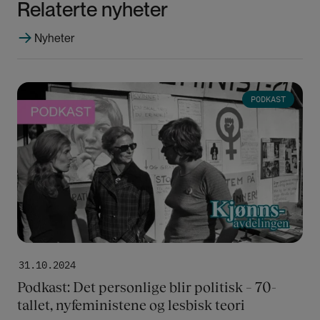
Relaterte nyheter
Nyheter
Bilde
PODKAST
31.10.2024
Podkast: Det personlige blir politisk – 70-
tallet, nyfeministene og lesbisk teori