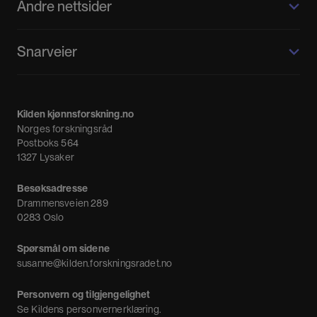
Andre nettsider
Kilden kjønnsforskning.no
Snarveier
Kvinnehistorie.no
Fagpressen
Om oss
Meninger
Kilden kjønnsforskning.no
Nyheter
Norges forskningsråd
Nyhetsbrev
Postboks 564
1327 Lysaker
Besøksadresse
Drammensveien 289
0283 Oslo
Spørsmål om sidene
susanne@kilden.forskningsradet.no
Personvern og tilgjengelighet
Se
Kildens personvernerklæring
.