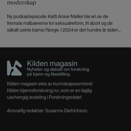
moderskap
Ny podkastepisode: Katti Anker Møller ble en av de
fremste målbærerne for seksualreform, fri abort og de
såkalt uekte barna i Norge. I 2024 er det hundre år siden
det første mødrehygienekontoret åpnet dørene. Men selv
om hun var kontroversiell i sin tid var hun ikke alene.
Kilden magasin eies av kunnskapssenteret
Kilden kjønnsforskning.no, som er en faglig
uavhengig avdeling i Forskningsrådet.
Ansvarlig redaktør: Susanne Dietrichson.