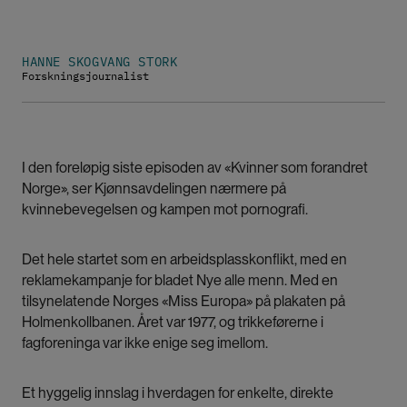
HANNE SKOGVANG STORK
Forskningsjournalist
I den foreløpig siste episoden av «Kvinner som forandret
Norge», ser Kjønnsavdelingen nærmere på
kvinnebevegelsen og kampen mot pornografi.
Det hele startet som en arbeidsplasskonflikt, med en
reklamekampanje for bladet Nye alle menn. Med en
tilsynelatende Norges «Miss Europa» på plakaten på
Holmenkollbanen. Året var 1977, og trikkeførerne i
fagforeninga var ikke enige seg imellom.
Et hyggelig innslag i hverdagen for enkelte, direkte