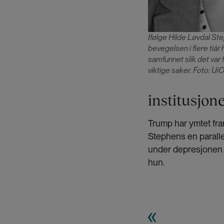
Ifølge Hilde Løvdal St
bevegelsen i flere tiår h
samfunnet slik det var
viktige saker. Foto: Ui
institusjon
Trump har ymtet fram
Stephens en parallel
under depresjonen h
hun.