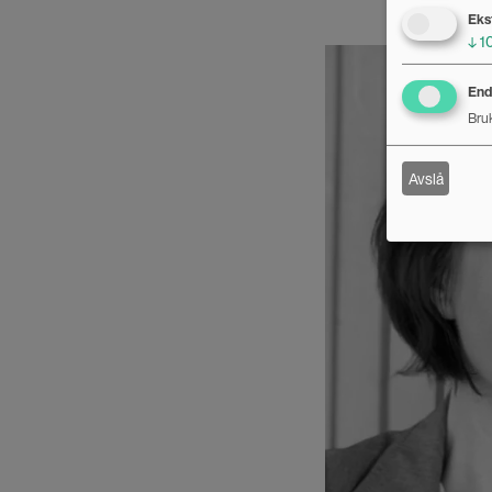
Eks
↓
1
Bilde
Endr
Bruk
Avslå