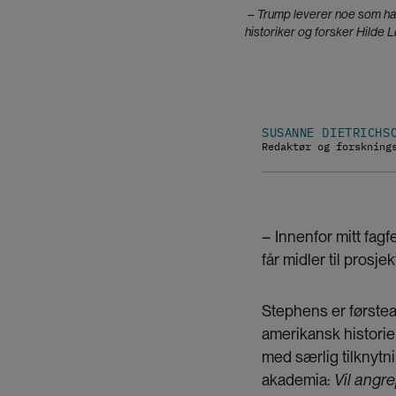
– Trump leverer noe som har
historiker og forsker Hilde
SUSANNE DIETRICHS
Redaktør og forskning
– Innenfor mitt fagf
får midler til prosj
Stephens er førstea
amerikansk historie 
med særlig tilknytn
akademia:
Vil angr