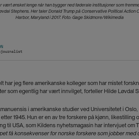
 vært ønsket lenge når han bygger ned føderale institusjoner som fremmer
 Løvdal Stephens. Her taler Donald Trump på Conservative Political Action 
Harbor, Maryland i 2017. Foto: Gage Skidmore/Wikimedia
ON
sjournalist
elt har jeg flere amerikanske kolleger som har mistet forskn
ekter som egentlig har vært innvilget, forteller Hilde Løvdal
manuensis i amerikanske studier ved Universitetet i Oslo,
etter 1945. Hun er en av tre forskere på kjønn, likestilling
ing til USA, som Kildens nyhetsmagasin har intervjuet om
epet få konsekvenser for norske forskere som jobber med 