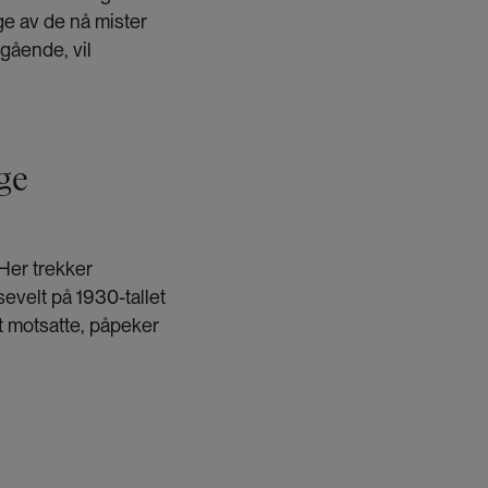
e av de nå mister
 gående, vil
ge
 Her trekker
sevelt på 1930-tallet
t motsatte, påpeker