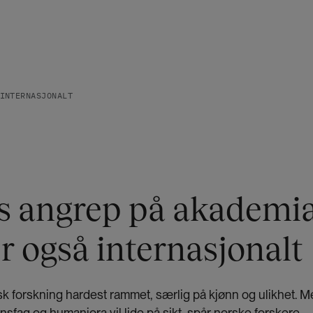
INTERNASJONALT
 angrep på akademi
 også internasjonalt
sk forskning hardest rammet, særlig på kjønn og ulikhet. 
sfag og humaniora vil lide på sikt, spår norske forskere.