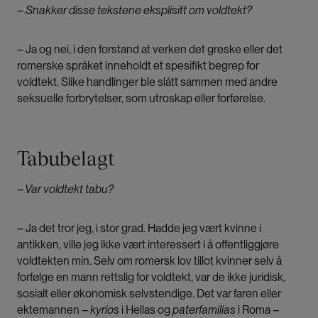
– Snakker disse tekstene eksplisitt om voldtekt?
– Ja og
nei, i den forstand at verken det greske eller det
romerske språket inneholdt et spesifikt begrep for
voldtekt. Slike handlinger ble slått sammen med andre
seksuelle forbrytelser, som utroskap eller forførelse.
Tabubelagt
– Var voldtekt tabu?
–
Ja det tror jeg, i stor grad. Hadde jeg vært kvinne i
antikken, ville jeg ikke vært interessert i å offentliggjøre
voldtekten min. Selv om romersk lov tillot kvinner selv å
forfølge en mann rettslig for voldtekt, var de ikke juridisk,
sosialt eller økonomisk selvstendige. Det var faren eller
ektemannen –
kyrios
i Hellas og
paterfamilias
i Roma –