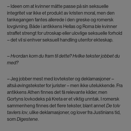
–
Ideen om at kvinner måtte passe på sin seksuelle
integritet var ikke et produkt av kristen moral, men den
tankegangen fantes allerede i den greske og romersk
lovgivning. Både i antikkens Hellas og Roma ble kvinner
straffet strengt for utroskap eller ulovlige seksuelle forhold
–
det vil si enhver seksuell handling utenfor ekteskap.
– Hvordan kom du fram til dette? Hvilke tekster jobbet du
med?
–
Jeg jobber mest med lovtekster og deklamasjoner –
altså øvingstekster for jurister – men ikke utelukkende. Fra
antikkens Athen finnes det få relevante kilder, men
Gortyns lovkodeks på Kreta er et viktig unntak. I romersk
sammenheng finnes det flere tekster, blant annet
De tolv
tavlers lov
, ulike deklamasjoner, og lover fra Justinians tid,
som
Digestene
.