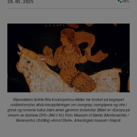
DEL
20.05.2025
Bilde
Stipendiaten Sotiria-Rita Koutsopetrou-Møller har forsket på begrepet
voldtektsmyter, altså misoppfatninger om overgrep, overgripere og ofre i
gresk og romersk kultur, blant annet gjennom lovtekster. Bildet er «Europa på
oksen» av Assteas (370–360 f. Kr.). Foto: Museum of Sannio (Montesarchio /
Benevento). Utstilling «Amori Divini», Arkeologisk museum i Napoli.