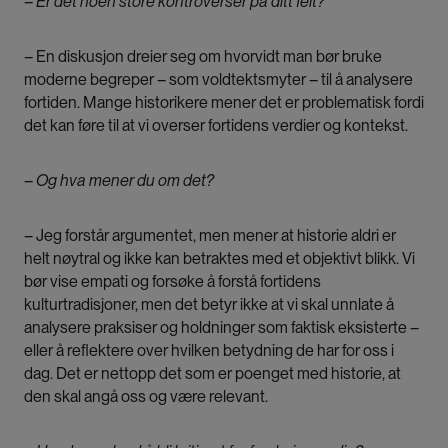
– Er det noen store kontroverser på ditt felt?
–
En diskusjon dreier seg om hvorvidt man bør bruke
moderne begreper – som voldtektsmyter – til å analysere
fortiden. Mange historikere mener det er problematisk fordi
det kan føre til at vi overser fortidens verdier og kontekst.
– Og hva mener du om det?
– Jeg forstår argumentet, men mener at historie aldri er
helt nøytral og ikke kan betraktes med et objektivt blikk. Vi
bør vise empati og forsøke å forstå fortidens
kulturtradisjoner, men det betyr ikke at vi skal unnlate å
analysere praksiser og holdninger som faktisk eksisterte –
eller å reflektere over hvilken betydning de har for oss i
dag. Det er nettopp det som er poenget med historie, at
den skal angå oss og være relevant.