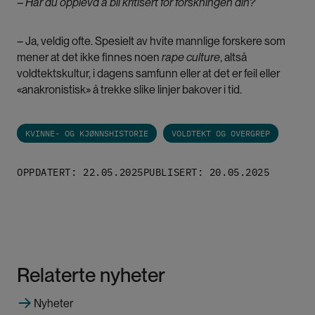
– Har du opplevd å bli kritisert for forskningen din?
–
Ja, veldig ofte. Spesielt av hvite mannlige forskere som
mener at det ikke finnes noen
rape culture
, altså
voldtektskultur, i dagens samfunn eller at det er feil eller
«anakronistisk» å trekke slike linjer bakover i tid.
KVINNE- OG KJØNNSHISTORIE
VOLDTEKT OG OVERGREP
OPPDATERT: 22.05.2025
PUBLISERT: 20.05.2025
Relaterte nyheter
Nyheter