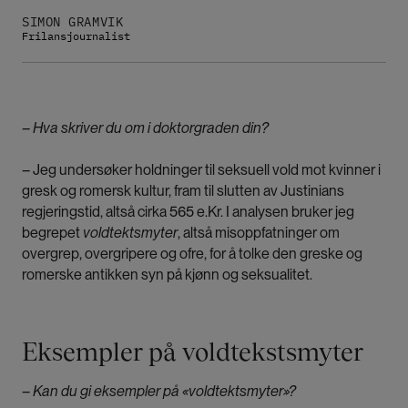
SIMON GRAMVIK
Frilansjournalist
– Hva skriver du om i doktorgraden din?
–
Jeg undersøker holdninger til seksuell vold mot kvinner i
gresk og romersk kultur, fram til slutten av Justinians
regjeringstid, altså cirka 565 e.Kr. I analysen bruker jeg
begrepet
voldtektsmyter
, altså misoppfatninger om
overgrep, overgripere og ofre, for å tolke den greske og
romerske antikken syn på kjønn og seksualitet.
Eksempler på voldtekstsmyter
– Kan du gi eksempler på «voldtektsmyter»?