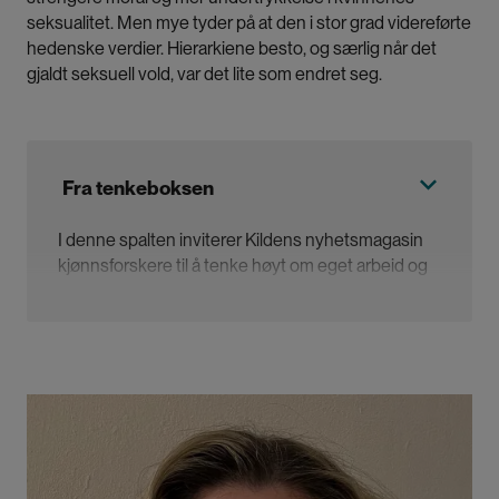
seksualitet. Men mye tyder på at den i stor grad videreførte
hedenske verdier. Hierarkiene besto, og særlig når det
gjaldt seksuell vold, var det lite som endret seg.
Fra tenkeboksen
I denne spalten inviterer Kildens nyhetsmagasin
kjønnsforskere til å tenke høyt om eget arbeid og
feltet sitt.
Sotiria-Rita Koutsopetrou-Møller er stipendiat ved
Institutt for religion, filosofi og historie på
Universitetet i Agder
.
Hun undersøker holdninger
Bilde
til seksuell vold mot kvinner i gresk og romersk
kultur med utgangspunkt i Susan Brownmillers
begrep om «voldtektsmyter».