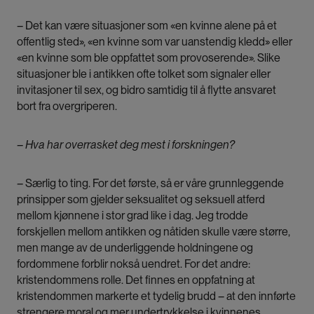
– Det kan være situasjoner som «en kvinne alene på et
offentlig sted», «en kvinne som var uanstendig kledd» eller
«en kvinne som ble oppfattet som provoserende». Slike
situasjoner ble i antikken ofte tolket som signaler eller
invitasjoner til sex, og bidro samtidig til å flytte ansvaret
bort fra overgriperen.
– Hva har overrasket deg mest i forskningen?
–
Særlig to ting. For det første, så er våre grunnleggende
prinsipper som gjelder seksualitet og seksuell atferd
mellom kjønnene i stor grad like i dag. Jeg trodde
forskjellen mellom antikken og nåtiden skulle være større,
men mange av de underliggende holdningene og
fordommene forblir nokså uendret. For det andre:
kristendommens rolle. Det finnes en oppfatning at
kristendommen markerte et tydelig brudd – at den innførte
strengere moral og mer undertrykkelse i kvinnenes