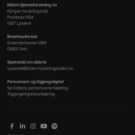
Meninger
Kilden kjønnsforskning.no
Nyheter
Norges forskningsråd
Nyhetsbrev
Postboks 564
1327 Lysaker
Besøksadresse
Drammensveien 289
0283 Oslo
Spørsmål om sidene
susanne@kilden.forskningsradet.no
Personvern og tilgjengelighet
Se
Kildens personvernerklæring
.
Tilgjengelighetserklæring