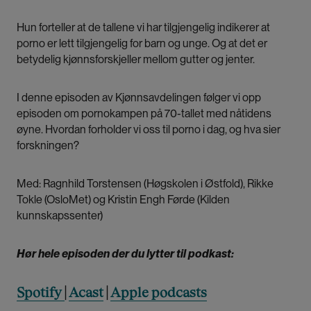
Hun forteller at de tallene vi har tilgjengelig indikerer at
porno er lett tilgjengelig for barn og unge. Og at det er
betydelig kjønnsforskjeller mellom gutter og jenter.
I denne episoden av Kjønnsavdelingen følger vi opp
episoden om pornokampen på 70-tallet med nåtidens
øyne. Hvordan forholder vi oss til porno i dag, og hva sier
forskningen?
Med: Ragnhild Torstensen (Høgskolen i Østfold), Rikke
Tokle (OsloMet) og Kristin Engh Førde (Kilden
kunnskapssenter)
Hør hele episoden der du lytter til podkast:
Spotify
|
Acast
|
Apple podcasts