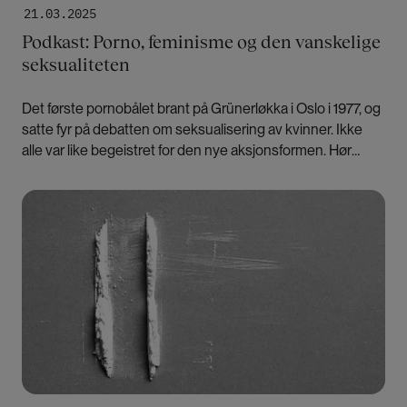
21.03.2025
Podkast: Porno, feminisme og den vanskelige
seksualiteten
Det første pornobålet brant på Grünerløkka i Oslo i 1977, og
satte fyr på debatten om seksualisering av kvinner. Ikke
alle var like begeistret for den nye aksjonsformen. Hør
Kjønnsavdelingen der du lytter til podkast.
Bilde