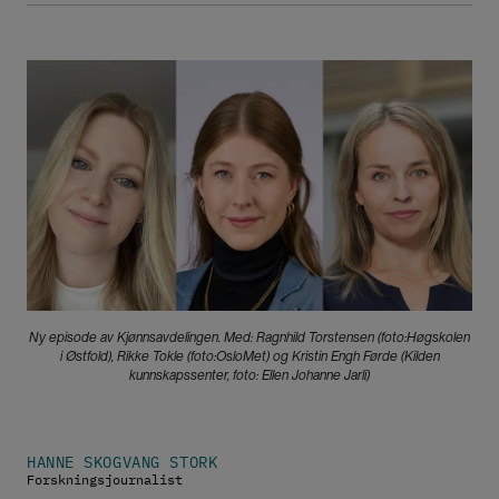
Bilde
Ny episode av Kjønnsavdelingen. Med: Ragnhild Torstensen (foto:Høgskolen
i Østfold), Rikke Tokle (foto:OsloMet) og Kristin Engh Førde (Kilden
kunnskapssenter, foto: Ellen Johanne Jarli)
HANNE SKOGVANG STORK
Forskningsjournalist