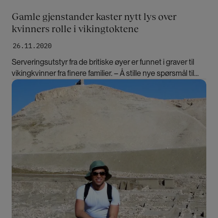
Gamle gjenstander kaster nytt lys over
kvinners rolle i vikingtoktene
26.11.2020
Serveringsutstyr fra de britiske øyer er funnet i graver til
vikingkvinner fra finere familier. – Å stille nye spørsmål til
gamle funn kan lære oss mer om kvinners rolle i
Bilde
vikingtoktene, mener forsker.