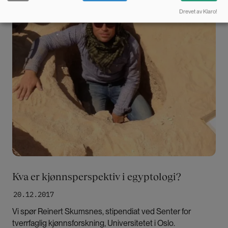
Drevet av Klaro!
Kva er kjønnsperspektiv i egyptologi?
20.12.2017
Vi spør Reinert Skumsnes, stipendiat ved Senter for
tverrfaglig kjønnsforskning, Universitetet i Oslo.