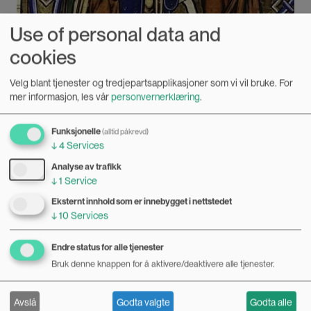
Use of personal data and
cookies
Velg blant tjenester og tredjepartsapplikasjoner som vi vil bruke.
For
mer informasjon, les vår
personvernerklæring
.
Funksjonelle
(alltid påkrevd)
↓
4
Services
Analyse av trafikk
Middelalderdronninger hadde mye makt
↓
1
Service
05.04.2018
Eksternt innhold som er innebygget i nettstedet
↓
10
Services
Forskning på sjakkbrikker, seil og sagalitteratur viser
hvordan norske dronninger i vikingtid og middelalder
Endre status for alle tjenester
hadde større innflytelse i sin egen samtid enn man hittil har
Bilde
FORSKEREN SVARER
Bruk denne knappen for å aktivere/deaktivere alle tjenester.
trodd.
Avslå
Godta valgte
Godta alle