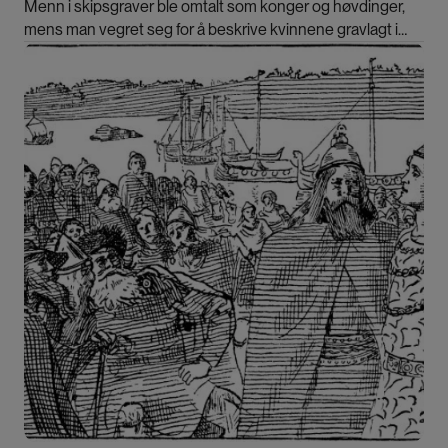
Menn i skipsgraver ble omtalt som konger og høvdinger,
mens man vegret seg for å beskrive kvinnene gravlagt i
Osebergskipet som politisk mektige.
Bilde