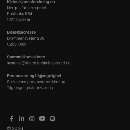
Kilden kjønnsforskning.no
Nyheter
Norges forskningsråd
Nyhetsbrev
Postboks 564
1327 Lysaker
Besøksadresse
Drammensveien 289
0283 Oslo
Spørsmål om sidene
susanne@kilden.forskningsradet.no
Personvern og tilgjengelighet
Se
Kildens personvernerklæring
.
Tilgjengelighetserklæring
© 2026