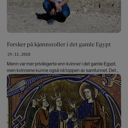
Forsker på kjønnsroller i det gamle Egypt
29.11.2018
Menn var mer privilegerte enn kvinner i det gamle Egypt,
men kvinnene kunne også nå toppen av samfunnet. Det
mener Reinert Skumsnes etter å ha studert 3000 år gamle
Bilde
kilder.