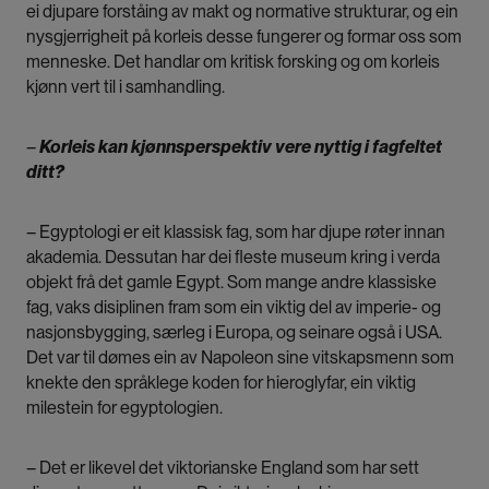
ei djupare forståing av makt og normative strukturar, og ein
nysgjerrigheit på korleis desse fungerer og formar oss som
menneske. Det handlar om kritisk forsking og om korleis
kjønn vert til i samhandling.
–
Korleis kan kjønnsperspektiv vere nyttig i fagfeltet
ditt?
– Egyptologi er eit klassisk fag, som har djupe røter innan
akademia. Dessutan har dei fleste museum kring i verda
objekt frå det gamle Egypt. Som mange andre klassiske
fag, vaks disiplinen fram som ein viktig del av imperie- og
nasjonsbygging, særleg i Europa, og seinare også i USA.
Det var til dømes ein av Napoleon sine vitskapsmenn som
knekte den språklege koden for hieroglyfar, ein viktig
milestein for egyptologien.
– Det er likevel det viktorianske England som har sett