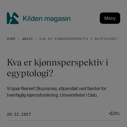
H
o
p
Meny
p
K
t
i
i
HJEM
ARKIV
KVA ER KJØNNSPERSPEKTIV I EGYPTOLOGI?
l
l
h
d
o
e
Kva er kjønnsperspektiv i
v
n
e
egyptologi?
m
d
a
i
g
n
Vi spør Reinert Skumsnes, stipendiat ved Senter for
a
n
tverrfaglig kjønnsforskning, Universitetet i Oslo.
h
s
o
i
DEL
l
20.12.2017
n
d