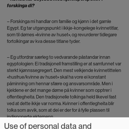
forskinga di?
– Forskinga mi handlar om familie og kjønn i det gamle
Egypt. Eg tar utgangspunkt i ikkje-kongelege kvinnetitlar,
som til dømes «kvinne av huset», og revurderer tidlegare
fortolkingar av kva desse titlane tyder.
– Eg utfordrar særleg to vedvarande påstandar innan
egyptologien: Ei tradisjonell framstilling er at samfunnet var
sterkt kjønnssegregert. Den mest velkjende kvinnetittelen
«husfrue/kvinne av huset» skal ha vore ei konstant
påminning om hennar sfære og ansvarsområde. Men i
kjeldene er det mange døme på kvinner som opptrer i
offentlegheita. Den tradisjonelle tolkinga held likevel fast
ved at dette ikkje var norma. Kvinner i offentlegheita blir
tolka som avvik, som at dei er der for å fylle plassen til
indisponerte ektemenn.
Use of personal data and