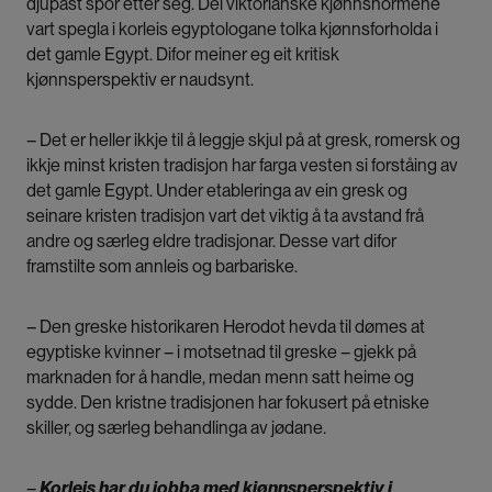
djupast spor etter seg. Dei viktorianske kjønnsnormene
vart spegla i korleis egyptologane tolka kjønnsforholda i
det gamle Egypt. Difor meiner eg eit kritisk
kjønnsperspektiv er naudsynt.
– Det er heller ikkje til å leggje skjul på at gresk, romersk og
ikkje minst kristen tradisjon har farga vesten si forståing av
det gamle Egypt. Under etableringa av ein gresk og
seinare kristen tradisjon vart det viktig å ta avstand frå
andre og særleg eldre tradisjonar. Desse vart difor
framstilte som annleis og barbariske.
– Den greske historikaren Herodot hevda til dømes at
egyptiske kvinner – i motsetnad til greske – gjekk på
marknaden for å handle, medan menn satt heime og
sydde. Den kristne tradisjonen har fokusert på etniske
skiller, og særleg behandlinga av jødane.
–
Korleis har du jobba med kjønnsperspektiv i