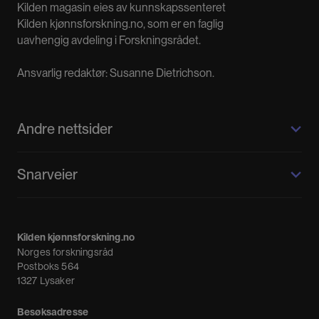
Kilden magasin eies av kunnskapssenteret
Kilden kjønnsforskning.no, som er en faglig
uavhengig avdeling i Forskningsrådet.
Ansvarlig redaktør: Susanne Dietrichson.
Andre nettsider
Kilden kjønnsforskning.no
Snarveier
Kvinnehistorie.no
Fagpressen
Om oss
Meninger
Kilden kjønnsforskning.no
Nyheter
Norges forskningsråd
Nyhetsbrev
Postboks 564
1327 Lysaker
Besøksadresse