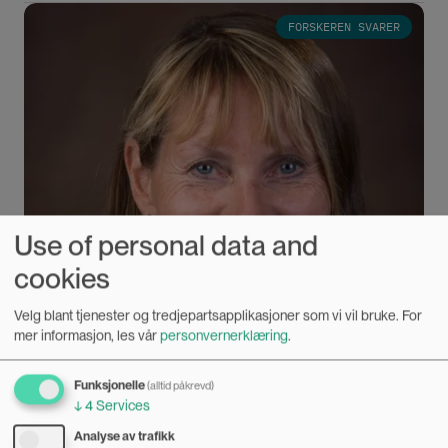
(NAKMI).
Bilde
FORSKEREN SVARER
Use of personal data and
cookies
Velg blant tjenester og tredjepartsapplikasjoner som vi vil bruke.
For
mer informasjon, les vår
personvernerklæring
.
Funksjonelle
(alltid påkrevd)
↓
4
Services
Analyse av trafikk
Hva er kjønnsperspektiver i idrettsforskning?