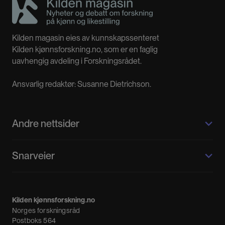
Kilden magasin eies av kunnskapssenteret
Kilden kjønnsforskning.no, som er en faglig
uavhengig avdeling i Forskningsrådet.
Ansvarlig redaktør: Susanne Dietrichson.
Andre nettsider
Kilden kjønnsforskning.no
Snarveier
Kvinnehistorie.no
Fagpressen
Om oss
Meninger
Kilden kjønnsforskning.no
Nyheter
Norges forskningsråd
Nyhetsbrev
Postboks 564