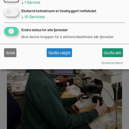
↓
1
Service
15.12.2017
Eksternt innhold som er innebygget i nettstedet
↓
10
Services
Vi spør Kari Bø, professor ved Norges idrettshøgskole.
Bilde
FORSKEREN SVARER
Endre status for alle tjenester
Bruk denne knappen for å aktivere/deaktivere alle tjenester.
Avslå
Godta valgte
Godta alle
Drevet av Klaro!