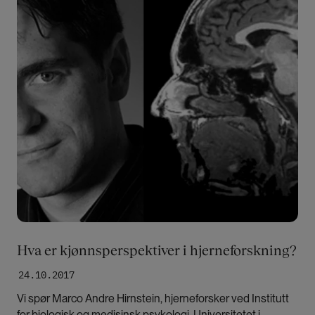
Hva er kjønnsperspektiver i hjerneforskning?
24.10.2017
Vi spør Marco Andre Hirnstein, hjerneforsker ved Institutt
for biologisk og medisinsk psykologi, Universitetet i