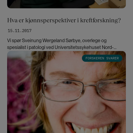
Hva er kjønnsperspektiver i kreftforskning?
15.11.2017
Vi spør Sveinung Wergeland Sørbye, overlege og
spesialist i patologi ved Universitetssykehuset Nord-
Norge, Tromsø.
Bilde
FORSKEREN SVARER