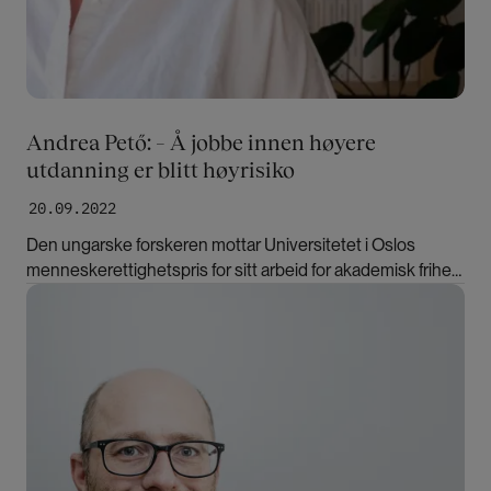
Andrea Pető: – Å jobbe innen høyere
utdanning er blitt høyrisiko
20.09.2022
Den ungarske forskeren mottar Universitetet i Oslos
menneskerettighetspris for sitt arbeid for akademisk frihet
og institusjonell autonomi. Kjønnsforskning er som
Bilde
gruvens kanarifugl, sier hun.