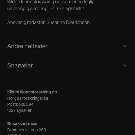
Kilden kjønnsforskning.no, som er en faglig
uavhengig avdeling i Forskningsrådet.
Ansvarlig redaktør: Susanne Dietrichson.
Andre nettsider
Kilden kjønnsforskning.no
Snarveier
Kvinnehistorie.no
Fagpressen
Om oss
Meninger
Kilden kjønnsforskning.no
Nyheter
Norges forskningsråd
Nyhetsbrev
Postboks 564
1327 Lysaker
Besøksadresse
Drammensveien 289