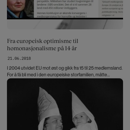
Fra europeisk optimisme til
homonasjonalisme på 14 år
21.06.2018
I 2004 utvidet EU mot øst og gikk fra 15 til 25 medlemsland.
For å få bli med i den europeiske storfamilien, måtte
postkommunistiske land reformere diskrimineringslovene
Bilde
sine. «– EU bra for homofiles rettigheter», kunne man lese
hos Kilden.