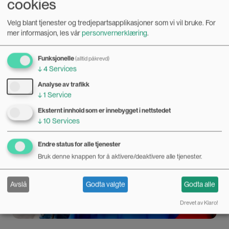
cookies
likestillingsargumenter side om side, skriver professor i
sosiologi Katrine Fangen i en nylig publisert artikkel om
Bilde
Velg blant tjenester og tredjepartsapplikasjoner som vi vil bruke.
For
kjønn og antiislamske holdninger i sosiale medier.
mer informasjon, les vår
personvernerklæring
.
Funksjonelle
(alltid påkrevd)
↓
4
Services
Analyse av trafikk
↓
1
Service
Eksternt innhold som er innebygget i nettstedet
↓
10
Services
Endre status for alle tjenester
Bruk denne knappen for å aktivere/deaktivere alle tjenester.
Avslå
Godta valgte
Godta alle
Drevet av Klaro!