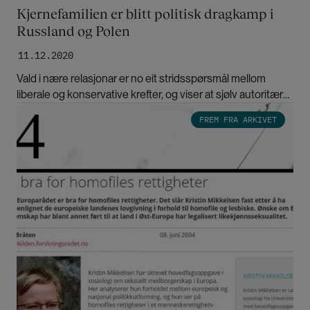
Kjernefamilien er blitt politisk dragkamp i
Russland og Polen
11.12.2020
Vald i nære relasjonar er no eit stridsspørsmål mellom
liberale og konservative krefter, og viser at sjølv autoritære
styresmakter må ta omsyn til folkemeininga.
Bilde
FREM FRA ARKIVET