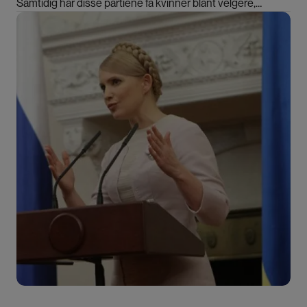
Samtidig har disse partiene få kvinner blant velgere,
medlemmer og folkevalgte, ifølge forskere.
Bilde