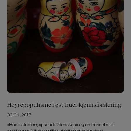
Høyrepopulisme i øst truer kjønnsforskning
02.11.2017
«Homostudier», «pseudovitenskap» og en trussel mot