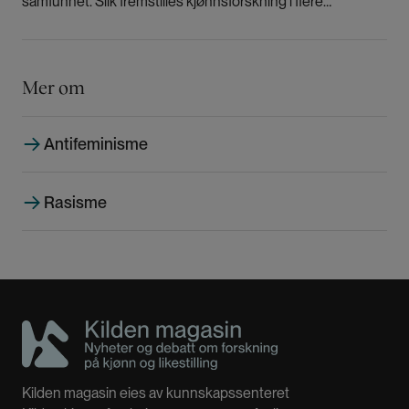
samfunnet. Slik fremstilles kjønnsforskning i flere
europeiske land, hvor forskningen er i ferd med å skvises
ut av universitetene.
Mer om
Antifeminisme
Rasisme
Kilden magasin eies av kunnskapssenteret