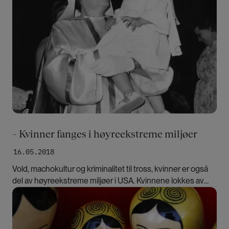
– Kvinner fanges i høyreekstreme miljøer
16.05.2018
Vold, machokultur og kriminalitet til tross, kvinner er også
del av høyreekstreme miljøer i USA. Kvinnene lokkes av
løfter om innflytelse, men får lite igjen, mener
Bilde
ekstremismeforsker Kathleen Blee.