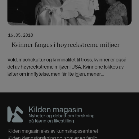
16.05.2018
– Kvinner fanges i høyreekstreme miljøer
Vold, machokultur og kriminalitet til tross, kvinner er også
del av høyreekstreme miljøer i USA. Kvinnene lokkes av
løfter om innflytelse, men får lite igjen, mener
ekstremismeforsker Kathleen Blee.
Kilden magasin eies av kunnskapssenteret
Kilden kjønnsforskning.no, som er en faglig