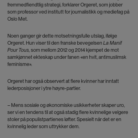
fremmedfiendtlig strategi, forklarer Orgeret, som jobber
som professor ved institutt for journalistikk og mediefag på
Oslo Met.
Noen ganger gir dette motsetningsfulle utslag, ifølge
Orgeret. Hun viser til den franske bevegelsen
La Manif
Pour Tous,
som
mellom 2012 og 2014 kjempet de mot
samkjønnet ekteskap under fanen «en hvit, antimuslimsk
feminisme».
Orgeret har også observert at flere kvinner har inntatt
lederposisjoner i ytre høyre-partier.
– Mens sosiale og økonomiske usikkerheter skaper uro,
ser vi en tendens til at også stadig flere kvinnelige velgere
stoler på populistpartienes løfter. Spesielt når det er en
kvinnelig leder som uttrykker dem.