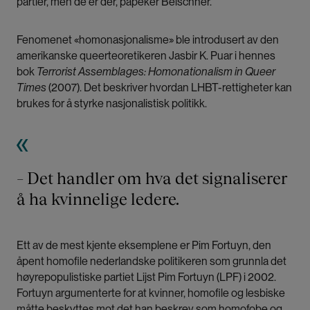
partier, men de er der, påpeker Belschner.
Fenomenet «homonasjonalisme» ble introdusert av den
amerikanske queerteoretikeren Jasbir K. Puar i hennes
bok
Terrorist Assemblages: Homonationalism in Queer
Times
(2007). Det beskriver hvordan LHBT-rettigheter kan
brukes for å styrke nasjonalistisk politikk.
– Det handler om hva det signaliserer
å ha kvinnelige ledere.
Ett av de mest kjente eksemplene er Pim Fortuyn, den
åpent homofile nederlandske politikeren som grunnla det
høyrepopulistiske partiet Lijst Pim Fortuyn (LPF) i 2002.
Fortuyn argumenterte for at kvinner, homofile og lesbiske
måtte beskyttes mot det han beskrev som homofobe og