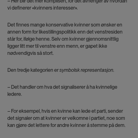
– Her blir det mer komplisert, for det avhenger av hvordan
vi definerer «kvinners interesser».
Det finnes mange konservative kvinner som ønsker en
annen form for likestillingspolitikk enn det venstresiden
står for, ifølge henne. Selv om kvinner gjennomsnittlig
ligger litt mer til venstre enn menn, er gapet ikke
nødvendigvis så stort.
Den tredje kategorien er
symbolsk representasjon.
– Det handler om hva det signaliserer å ha kvinnelige
ledere.
– For eksempel, hvis en kvinne kan lede et parti, sender
det signaler om at kvinner er velkomne i partiet, noe som
kan gjøre det lettere for andre kvinner å stemme på dem.