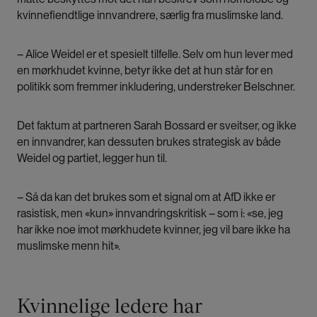
kvinnefiendtlige innvandrere, særlig fra muslimske land.
– Alice Weidel er et spesielt tilfelle. Selv om hun lever med
en mørkhudet kvinne, betyr ikke det at hun står for en
politikk som fremmer inkludering, understreker Belschner.
Det faktum at partneren Sarah Bossard er sveitser, og ikke
en innvandrer, kan dessuten brukes strategisk av både
Weidel og partiet, legger hun til.
– Så da kan det brukes som et signal om at AfD ikke er
rasistisk, men «kun» innvandringskritisk – som i: «se, jeg
har ikke noe imot mørkhudete kvinner, jeg vil bare ikke ha
muslimske menn hit».
Kvinnelige ledere har