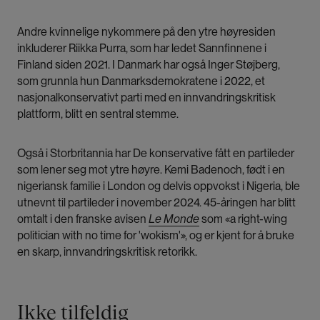
Andre kvinnelige nykommere på den ytre høyresiden
inkluderer Riikka Purra, som har ledet Sannfinnene i
Finland siden 2021. I Danmark har også Inger Støjberg,
som grunnla hun Danmarksdemokratene i 2022, et
nasjonalkonservativt parti med en innvandringskritisk
plattform, blitt en sentral stemme.
Også i Storbritannia har De konservative fått en partileder
som lener seg mot ytre høyre. Kemi Badenoch, født i en
nigeriansk familie i London og delvis oppvokst i Nigeria, ble
utnevnt til partileder i november 2024. 45-åringen har blitt
omtalt i den franske avisen
Le Monde
som «a right-wing
politician with no time for 'wokism'», og er kjent for å bruke
en skarp, innvandringskritisk retorikk.
Ikke tilfeldig