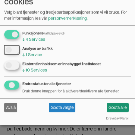
cookies
– De jobber ekstremt mye og velger å prioritere politikken.
Velg blant tjenester og tredjepartsapplikasjoner som vi vil bruke.
For
mer informasjon, les vår
personvernerklæring
.
Les også
▪
Eldre menn bestemmer mest i kommunepolitikken
Funksjonelle
(alltid påkrevd)
↓
4
Services
Analyse av trafikk
Stadig flere skeive
↓
1
Service
høyreekstreme
Eksternt innhold som er innebygget i nettstedet
↓
10
Services
Alice Weidel, som nylig ble omtalt i
Nettavisen
som en
Endre status for alle tjenester
«lesbisk Führer», bor i den sveitsiske småbyen Einsiedeln
med sin mangeårige partner, filmskaperen Sarah Bossard,
Bruk denne knappen for å aktivere/deaktivere alle tjenester.
som ble adoptert fra Sri Lanka som barn. Sammen har de to
sønner på åtte og tolv år.
Avslå
Godta valgte
Godta alle
Drevet av Klaro!
– Det er interessant at det finnes skeive i ytre høyre-
partier, både menn og kvinner. De er færre enn i andre