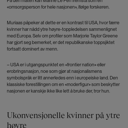
På den måten kan Marine Le Pen fremstå som en
«omsorgsperson for hele nasjonen», ifølge forskeren.
Muriaas påpeker at dette er en kontrast til USA, hvor færre
kvinner har nådd ytre høyre-toppledelsen sammenlignet
med Europa. Selv om profiler som Marjorie Taylor Greene
har gjort seg bemerket, er det republikanske toppsjiktet
fortsatt dominert av menn.
– USA er i utgangspunktet en «frontier nation» eller
erobringsnasjon, noe som gjør at nasjonalismens
symbolspråk er litt annerledes enn i europeiske land. Den
klassiske forestillingen om en «moderfigur» som beskytter
nasjonen er kanskje ikke like lett å bruke der, tror hun.
Ukonvensjonelle kvinner på ytre
høyre