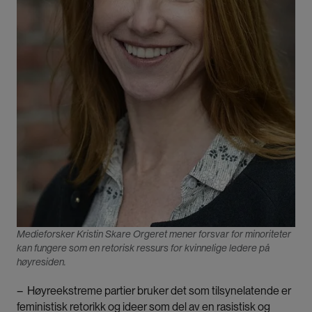
Medieforsker Kristin Skare Orgeret mener forsvar for minoriteter
kan fungere som en retorisk ressurs for kvinnelige ledere på
høyresiden.
– Høyreekstreme partier bruker det som tilsynelatende er
feministisk retorikk og ideer som del av en rasistisk og