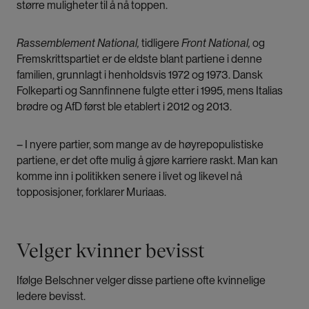
større muligheter til å nå toppen.
Rassemblement National,
tidligere
Front National,
og
Fremskrittspartiet er de eldste blant partiene i denne
familien, grunnlagt i henholdsvis 1972 og 1973. Dansk
Folkeparti og Sannfinnene fulgte etter i 1995, mens Italias
brødre og AfD først ble etablert i 2012 og 2013.
– I nyere partier, som mange av de høyrepopulistiske
partiene, er det ofte mulig å gjøre karriere raskt. Man kan
komme inn i politikken senere i livet og likevel nå
topposisjoner, forklarer Muriaas.
Velger kvinner bevisst
Ifølge Belschner velger disse partiene ofte kvinnelige
ledere bevisst.