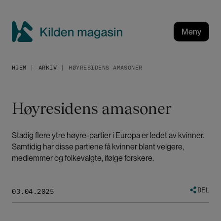
H
o
p
Meny
p
K
t
i
i
HJEM
ARKIV
HØYRESIDENS AMASONER
l
l
h
d
o
e
Høyresidens amasoner
v
n
e
m
d
Stadig flere ytre høyre-partier i Europa er ledet av kvinner.
a
i
Samtidig har disse partiene få kvinner blant velgere,
g
n
medlemmer og folkevalgte, ifølge forskere.
a
n
h
s
o
i
DEL
03.04.2025
l
n
d