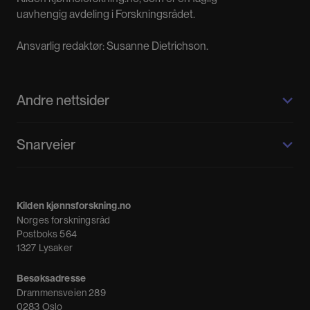
uavhengig avdeling i Forskningsrådet.
Ansvarlig redaktør: Susanne Dietrichson.
Andre nettsider
Kilden kjønnsforskning.no
Snarveier
Kvinnehistorie.no
Fagpressen
Om oss
Meninger
Kilden kjønnsforskning.no
Nyheter
Norges forskningsråd
Nyhetsbrev
Postboks 564
1327 Lysaker
Besøksadresse
Drammensveien 289
0283 Oslo