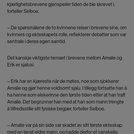
kjærlighetsbrevene gjenspeiler tiden de ble skrevet i,
forteller Selboe.
– De spørsmålene de to kvinnene reiser i brevene sine, om
kvinners og ekteskapets rolle, reflekterer debatter som var
sentrale i deres egen samtid.
Det kanskje viktigste temaet i brevene mellom Amalie og
Erik er sjalusi.
– Erik har en kjæreste når de møtes, noe som sjokkerer
Amalie og gjør henne voldsomt sjalu. I tillegg fortsatte han å
ha henne som elskerinne den første tiden etter at han traff
Amalie. Det begrunner han med at han som mann trengte
å tilfredsstille sitt fysiske begjær, forteller Selboe.
– Amalie var på sin side var skadet av sitt første ekteskap
med en langt eldre mann, og hadde derfor et vanskelig