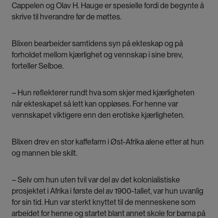
Cappelen og Olav H. Hauge er spesielle fordi de begynte å
skrive til hverandre før de møttes.
Blixen bearbeider samtidens syn på ekteskap og på
forholdet mellom kjærlighet og vennskap i sine brev,
forteller Selboe.
– Hun reflekterer rundt hva som skjer med kjærligheten
når ekteskapet så lett kan oppløses. For henne var
vennskapet viktigere enn den erotiske kjærligheten.
Blixen drev en stor kaffefarm i Øst-Afrika alene etter at hun
og mannen ble skilt.
– Selv om hun uten tvil var del av det kolonialistiske
prosjektet i Afrika i første del av 1900-tallet, var hun uvanlig
for sin tid. Hun var sterkt knyttet til de menneskene som
arbeidet for henne og startet blant annet skole for barna på