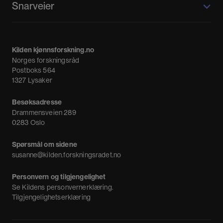
Snarveier
Kvinnehistorie.no
Fagpressen
Om oss
Meninger
Kilden kjønnsforskning.no
Nyheter
Norges forskningsråd
Nyhetsbrev
Postboks 564
1327 Lysaker
Besøksadresse
Drammensveien 289
0283 Oslo
Spørsmål om sidene
susanne@kilden.forskningsradet.no
Personvern og tilgjengelighet
Se
Kildens personvernerklæring
.
Tilgjengelighetserklæring