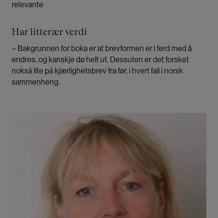
relevante
Christine Hamm
er professor i nordisk
litteraturvitenskap ved Universitetet i Bergen. Hun
Har litterær verdi
har blant annet skrevet bok om Amalie Skram og
anmeldte nylig Selboes bok i
Norsk
– Bakgrunnen for boka er at brevformen er i ferd med å
litteraturvitenskapelig tidsskrift.
endres, og kanskje dø helt ut. Dessuten er det forsket
nokså lite på kjærlighetsbrev fra før, i hvert fall i norsk
sammenheng.
Bilde