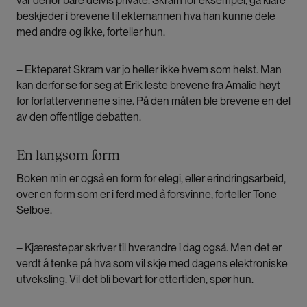
var derfor bare delvis private. Skram for eksempel, ga klare
beskjeder i brevene til ektemannen hva han kunne dele
med andre og ikke, forteller hun.
– Ekteparet Skram var jo heller ikke hvem som helst. Man
kan derfor se for seg at Erik leste brevene fra Amalie høyt
for forfattervennene sine. På den måten ble brevene en del
av den offentlige debatten.
En langsom form
Boken min er også en form for elegi, eller erindringsarbeid,
over en form som er i ferd med å forsvinne, forteller Tone
Selboe.
– Kjærestepar skriver til hverandre i dag også. Men det er
verdt å tenke på hva som vil skje med dagens elektroniske
utveksling. Vil det bli bevart for ettertiden, spør hun.