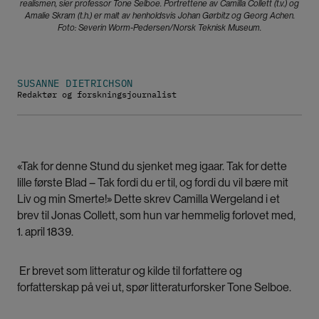
realismen, sier professor Tone Selboe. Portrettene av Camilla Collett (t.v.) og
Amalie Skram (t.h.) er malt av henholdsvis Johan Gørbitz og Georg Achen.
Foto: Severin Worm-Pedersen/Norsk Teknisk Museum.
SUSANNE DIETRICHSON
Redaktør og forskningsjournalist
«Tak for denne Stund du sjenket meg igaar. Tak for dette
lille første Blad – Tak fordi du er til, og fordi du vil bære mit
Liv og min Smerte!» Dette skrev Camilla Wergeland i et
brev til Jonas Collett, som hun var hemmelig forlovet med,
1. april 1839.
Er brevet som litteratur og kilde til forfattere og
forfatterskap på vei ut, spør litteraturforsker Tone Selboe.