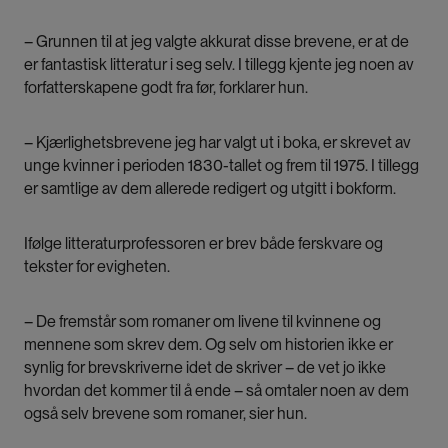
– Grunnen til at jeg valgte akkurat disse brevene, er at de
er fantastisk litteratur i seg selv. I tillegg kjente jeg noen av
forfatterskapene godt fra før, forklarer hun.
– Kjærlighetsbrevene jeg har valgt ut i boka, er skrevet av
unge kvinner i perioden 1830-tallet og frem til 1975. I tillegg
er samtlige av dem allerede redigert og utgitt i bokform.
Ifølge litteraturprofessoren er brev både ferskvare og
tekster for evigheten.
– De fremstår som romaner om livene til kvinnene og
mennene som skrev dem. Og selv om historien ikke er
synlig for brevskriverne idet de skriver – de vet jo ikke
hvordan det kommer til å ende – så omtaler noen av dem
også selv brevene som romaner, sier hun.