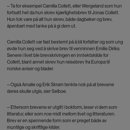
– Ta for eksempel Camilla Collett, eller Wergeland som hun
fortsatt het da hun skrev kjærlighetsbrev til Jonas Collett.
Hun tok vare på alt hun skrev, både dagbøker og brev,
åpenbart med tanke på å gi dem ut.
Camilla Collett var fast bestemt på å bli forfatter og som ung
øvde hun seg ved å skrive brev til venninnen Emilie Diriks.
Senere i livet ble brevskrivingen en inntektskilde for
Collett, blant annet skrev hun reisebrev fra Europa til
norske aviser og blader.
– Også Amalie og Erik Skram tenkte nok på at brevene
deres skulle utgis, sier Selboe.
– Ettersom brevene er utgitt i bokform, leser vi dem som
litteratur, eller som noe midt mellom livet og litteraturen.
Brev er en spennende form som er preget både av
muntlige og skriftlige kilder.