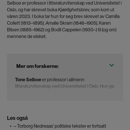
Selboe er professor i litteraturvitenskap ved Universitetet i
Oslo, og har skrevet boka
Kjærlighetsbrev,
som kom ut
våren 2023. I boka tar hun for seg brev skrevet av Camilla
Collett (1813–1895), Amalie Skram (1846–1905), Karen
Blixen (1885–1962) og Bodil Cappelen (1930–) til (og om)
mennene de elsket.
Mer om forskerne:
Tone Selboe
er professor i allmenn
litteraturvitenskap ved Universitetet i Oslo. Hun ga
ut boka
Kjærlighetsbrev
i 2023, om brev mellom
Camilla Wergeland (senere Collett) og Jonas
Collett, Amalie Müller (senere Skram) og Erik
Skram, Karen Blixen og Thomas Dinesen, og Bodil
Les også
Cappelen og Olav H. Hauge .
▪
– Torborg Nedreaas' politiske tekster er fortsatt