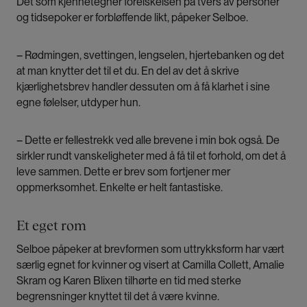
Det som kjennetegner forelskelsen på tvers av personer
og tidsepoker er forbløffende likt, påpeker Selboe.
– Rødmingen, svettingen, lengselen, hjertebanken og det
at man knytter det til et du. En del av det å skrive
kjærlighetsbrev handler dessuten om å få klarhet i sine
egne følelser, utdyper hun.
– Dette er fellestrekk ved alle brevene i min bok også. De
sirkler rundt vanskeligheter med å få til et forhold, om det å
leve sammen. Dette er brev som fortjener mer
oppmerksomhet. Enkelte er helt fantastiske.
Et eget rom
Selboe påpeker at brevformen som uttrykksform har vært
særlig egnet for kvinner og visert at Camilla Collett, Amalie
Skram og Karen Blixen tilhørte en tid med sterke
begrensninger knyttet til det å være kvinne.