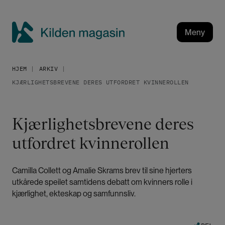
H
o
p
Meny
p
K
t
i
i
HJEM
ARKIV
l
l
KJÆRLIGHETSBREVENE DERES UTFORDRET KVINNEROLLEN
h
d
o
e
v
n
Kjærlighetsbrevene deres
e
m
d
utfordret kvinnerollen
a
i
g
n
a
n
Camilla Collett og Amalie Skrams brev til sine hjerters
h
s
utkårede speilet samtidens debatt om kvinners rolle i
o
i
kjærlighet, ekteskap og samfunnsliv.
l
n
d