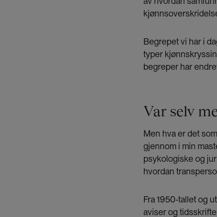
av hvordan samfunne
kjønnsoverskridels
Begrepet vi har i d
typer kjønnskryssin
begreper har endret
Var selv m
Men hva er det som h
gjennom i min maste
psykologiske og ju
hvordan transperson
Fra 1950-tallet og 
aviser og tidsskrift