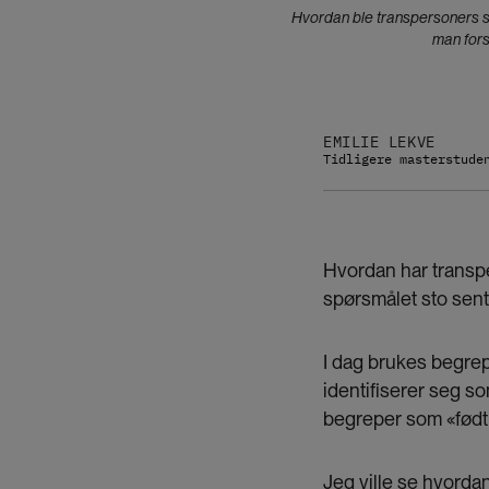
Hvordan ble transpersoners se
man fors
EMILIE LEKVE
Tidligere masterstude
Hvordan har transpe
spørsmålet sto sent
I dag brukes begre
identifiserer seg s
begreper som «født 
Jeg ville se hvorda