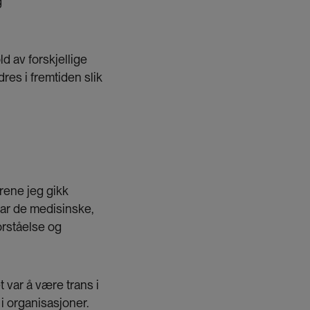
g
d av forskjellige
res i fremtiden slik
årene jeg gikk
var de medisinske,
orståelse og
 var å være trans i
 i organisasjoner.