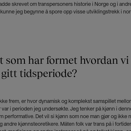
hadde skrevet om transpersoners historie i Norge og i andr
, kunne jeg begynne å spore opp visse utviklingstrekk i nor
t som har formet hvordan vi 
 gitt tidsperiode?
trekke frem, er hvor dynamisk og komplekst samspillet mello
ar i perioden jeg undersøkte. Jeg tenker på kjønn i denn
erformative. Det vil si kjønn som noe man gjør og ikke no
 andre kjønnsteoretikere. Måten folk var trans på i fortiden