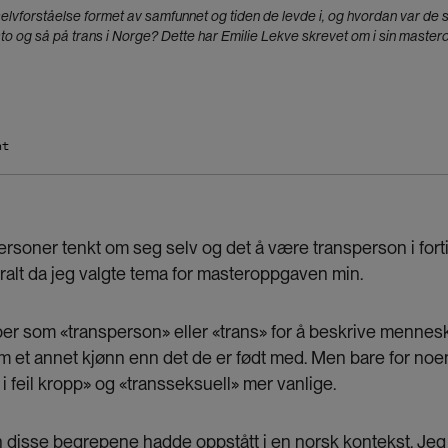
lvforståelse formet av samfunnet og tiden de levde i, og hvordan var de
to og så på trans i Norge? Dette har Emilie Lekve skrevet om i sin maste
nt
rsoner tenkt om seg selv og det å være transperson i fort
ralt da jeg valgte tema for masteroppgaven min.
per som «transperson» eller «trans» for å beskrive menne
om et annet kjønn enn det de er født med. Men bare for noen
i feil kropp» og «transseksuell» mer vanlige.
n disse begrepene hadde oppstått i en norsk kontekst. Jeg 