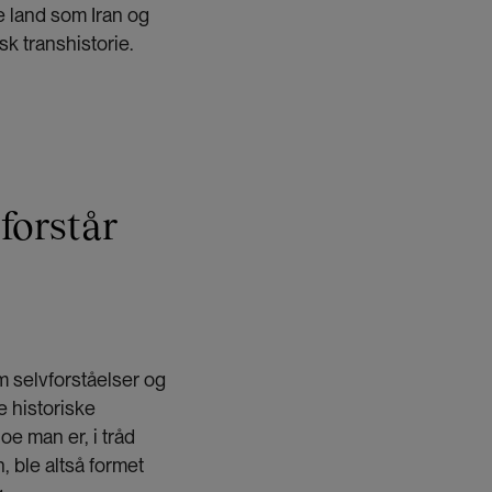
e land som Iran og
sk transhistorie.
forstår
m selvforståelser og
e historiske
e man er, i tråd
, ble altså formet