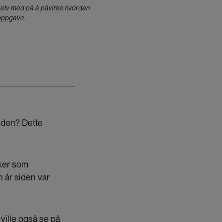
 selv med på å påvirke hvordan
roppgave.
iden? Dette
sker som
 år siden var
ville også se på