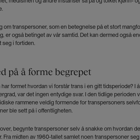
t, medisinen og andre instanser så på og tolket kjønn- o
e.
ag om transpersoner, som en betegnelse på et stort mangfol
g, er også betinget av vår samtid. Det kan dermed også end
 seg i fortiden.
ed på å forme begrepet
ar formet hvordan vi forstår trans i en gitt tidsperiode? I 
rgrad, var det ingen entydige svar. I den tidlige perioden 
ridiske rammene veldig formende for transpersoners selvf
er ble sett på i offentligheten.
utover, begynte transpersoner selv å snakke om hvordan det
er. Fra midten av 1960-tallet samlet noen transpersoner seg