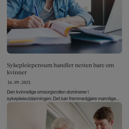
Sykepleiepensum handler nesten bare om
kvinner
16.09.2021
Den kvinnelige omsorgsrollen dominerer i
sykepleieutdanningen. Det kan fremmedgjøre mannlige
studenter, mener Marianne Inez Lien.
Bilde