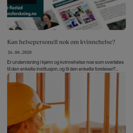
Kan helsepersonell nok om kvinnehelse?
16.04.2020
Er undervisning i kjønn og kvinnehelse noe som overlates
til den enkelte institusjon, og til den enkelte foreleser?
Kartleggingen «Kjønn og kvinnehelse i
Bilde
helseprofesjonsutdanninger» kan tyde på det, skriver
Linda Marie Rustad.