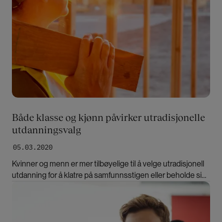
Både klasse og kjønn påvirker utradisjonelle
utdanningsvalg
05.03.2020
Kvinner og menn er mer tilbøyelige til å velge utradisjonell
utdanning for å klatre på samfunnsstigen eller beholde sin
posisjon, mener forsker.
Bilde