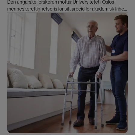
Den ungarske forskeren mottar Universitetet i Oslos
menneskerettighetspris for sitt arbeid for akademisk frihet
og institusjonell autonomi. Kjønnsforskning er som
Bilde
gruvens kanarifugl, sier hun.