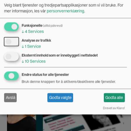
– Kvinner blir ikke oppmuntret til å studere
Velg blant tjenester og tredjepartsapplikasjoner som vi vil bruke.
For
mer informasjon, les vår
personvernerklæring
.
IKT
05.05.2020
Funksjonelle
(alltid påkrevd)
↓
4
Services
Professor Hilde G. Corneliussen mener det slett ikke er et
paradoks at kvinner i Norge ikke velger IKT-fag, men at de
Analyse av trafikk
som burde støttet dem ikke har stilt opp.
↓
1
Service
Bilde
LEDER
Eksternt innhold som er innebygget i nettstedet
↓
10
Services
Endre status for alle tjenester
Bruk denne knappen for å aktivere/deaktivere alle tjenester.
Avslå
Godta valgte
Godta alle
Drevet av Klaro!