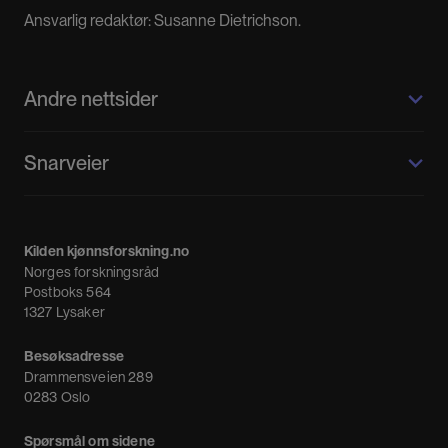
Ansvarlig redaktør: Susanne Dietrichson.
Andre nettsider
Kilden kjønnsforskning.no
Snarveier
Kvinnehistorie.no
Fagpressen
Om oss
Meninger
Kilden kjønnsforskning.no
Nyheter
Norges forskningsråd
Nyhetsbrev
Postboks 564
1327 Lysaker
Besøksadresse
Drammensveien 289
0283 Oslo
Spørsmål om sidene