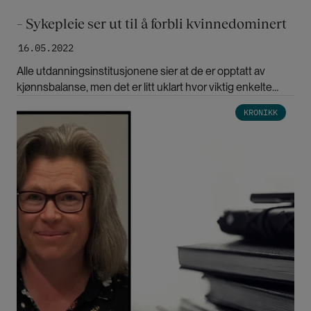
– Sykepleie ser ut til å forbli kvinnedominert
16.05.2022
Alle utdanningsinstitusjonene sier at de er opptatt av
kjønnsbalanse, men det er litt uklart hvor viktig enkelte
profesjonsstudier egentlig synes det er, mener forsker Jan
Bilde
KRONIKK
Messel fra OsloMet.