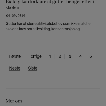
Biologi kan forklare at gutter henger etter i
skolen
04.09.2019
Gutter har et større aktivitetsbehov som ikke matcher
skolens krav om stillesitting, konsentrasjon og
selvregulering. Derfor vil jentene ofte komme bedre ut enn
guttene, mener forsker.
F
Første
F
Forrige
S
1
S
2
N
3
S
4
S
5
ø
o
i
i
å
i
i
N
Neste
S
Siste
r
r
d
d
v
d
d
e
i
s
r
e
e
æ
e
e
s
s
t
i
r
t
t
e
g
e
e
e
s
e
n
s
s
i
s
d
Mer om
i
i
d
i
e