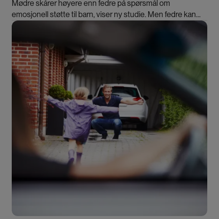
Mødre skårer høyere enn fedre på spørsmål om
emosjonell støtte til barn, viser ny studie. Men fedre kan
bistå på andre måter enn det studien fanger opp, mener
Bilde
forsker.