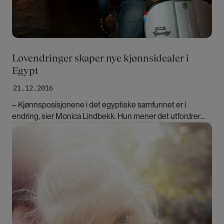
Lovendringer skaper nye kjønnsidealer i
Egypt
21.12.2016
– Kjønnsposisjonene i det egyptiske samfunnet er i
endring, sier Monica Lindbekk. Hun mener det utfordrer
vår forestilling om et enkelt motsetningsforhold mellom
Bilde
islamisme og feminisme.