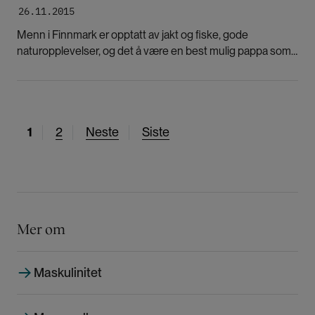
26.11.2015
Menn i Finnmark er opptatt av jakt og fiske, gode
naturopplevelser, og det å være en best mulig pappa som
tar ut mest mulig pappapermisjon.
N
1
S
2
N
Neste
S
Siste
å
i
e
i
v
d
s
s
æ
e
t
t
r
e
e
e
s
s
Mer om
n
i
i
d
d
d
Maskulinitet
e
e
e
s
i