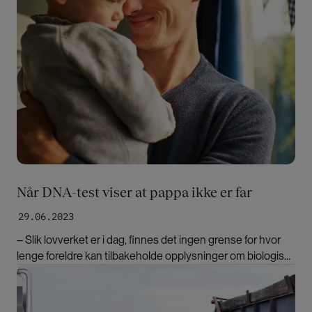
Når DNA-test viser at pappa ikke er far
29.06.2023
– Slik lovverket er i dag, finnes det ingen grense for hvor
lenge foreldre kan tilbakeholde opplysninger om biologisk
foreldreskap, advarer jussprofessor.
Bilde