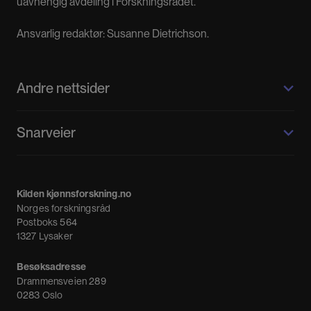
uavhengig avdeling i Forskningsrådet.
Ansvarlig redaktør: Susanne Dietrichson.
Andre nettsider
Kilden kjønnsforskning.no
Snarveier
Kvinnehistorie.no
Fagpressen
Om oss
Meninger
Kilden kjønnsforskning.no
Nyheter
Norges forskningsråd
Nyhetsbrev
Postboks 564
1327 Lysaker
Besøksadresse
Drammensveien 289
0283 Oslo