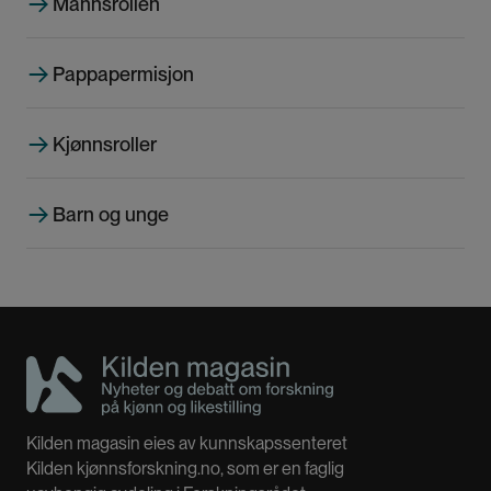
Mannsrollen
d
e
Pappapermisjon
Kjønnsroller
Barn og unge
Kilden magasin eies av kunnskapssenteret
Kilden kjønnsforskning.no, som er en faglig