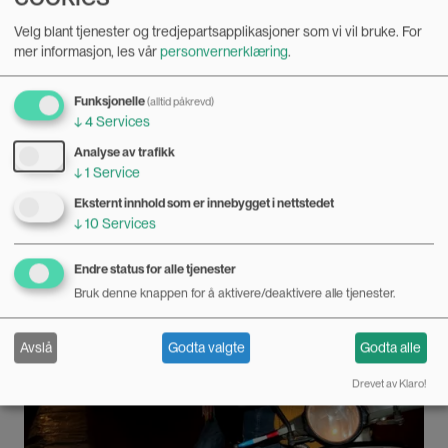
Mor ser ikkje på sæddonor som far til barnet
Velg blant tjenester og tredjepartsapplikasjoner som vi vil bruke.
For
mer informasjon, les vår
personvernerklæring
.
05.04.2019
Ingen av mødrene i studien til Monica Bjerklund ønskte å
Funksjonelle
(alltid påkrevd)
kalle donorane for far til sine barn. Dette må barnehagane
↓
4
Services
vere oppmerksame på, seier Monica Bjerklund ved
Bilde
Analyse av trafikk
Dronning Mauds Minne Høgskole for
↓
1
Service
barnehagelærerutdanning.
Eksternt innhold som er innebygget i nettstedet
↓
10
Services
Endre status for alle tjenester
Bruk denne knappen for å aktivere/deaktivere alle tjenester.
Avslå
Godta valgte
Godta alle
Drevet av Klaro!