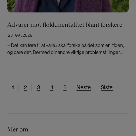
Advarer mot flokkmentalitet blant forskere
23.09.2025
– Det kan føre til at «alle» skal forske på det som er i tiden,
og bare det. Dermed blir andre viktige problemstillinger
fortrengt, sier Cathrine Holst.
N
1
S
2
S
3
S
4
S
5
N
Neste
S
Siste
å
i
i
i
i
e
i
v
d
d
d
d
s
s
æ
e
e
e
e
t
t
r
e
e
e
s
s
Mer om
n
i
i