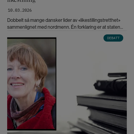
10.03.2026
Dobbelt så mange dansker lider av «likestillingstretthet»
sammenlignet med nordmenn. Én forklaring er at staten
tradisjonelt har spilt en mer aktiv rolle i likestillingspolitikken
Bilde
DEBATT
i Norge.