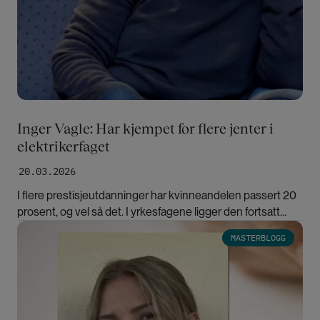
Inger Vagle: Har kjempet for flere jenter i
elektrikerfaget
20.03.2026
I flere prestisjeutdanninger har kvinneandelen passert 20
prosent, og vel så det. I yrkesfagene ligger den fortsatt
mellom én og tre. Professor Inger Vagle mener det sier noe
Bilde
MASTERBLOGG
om hvor likestillingspolitikken retter innsatsen.