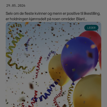
29.05.2026
Selv om de fleste kvinner og menn er positive til likestilling,
er holdningen kjønnsdelt på noen områder. Blant
stridstemaene er toppledere, kvotering og lønn.
Bilde
LEDER