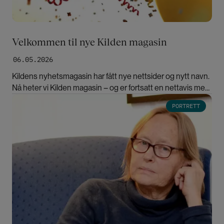
Velkommen til nye Kilden magasin
06.05.2026
Kildens nyhetsmagasin har fått nye nettsider og nytt navn.
Nå heter vi Kilden magasin – og er fortsatt en nettavis med
nyheter og debatt om forskning på kjønn og likestilling.
Bilde
PORTRETT