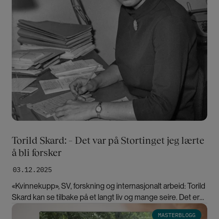
Torild Skard: – Det var på Stortinget jeg lærte
å bli forsker
03.12.2025
«Kvinnekupp», SV, forskning og internasjonalt arbeid: Torild
Skard kan se tilbake på et langt liv og mange seire. Det er
mye man kan få til hvis man ikke gir seg, sier hun.
Bilde
MASTERBLOGG