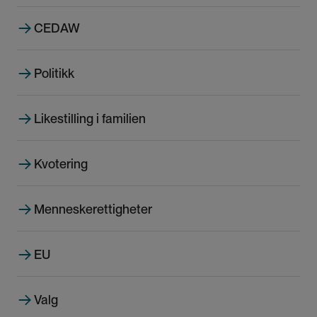
d
d
d
CEDAW
e
e
e
s
i
Politikk
d
e
Likestilling i familien
Kvotering
Menneskerettigheter
EU
Valg