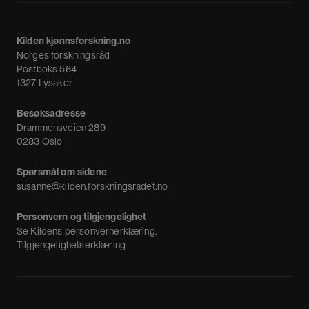
Fagpressen
Om oss
Meninger
Kilden kjønnsforskning.no
Nyheter
Norges forskningsråd
Nyhetsbrev
Postboks 564
1327 Lysaker
Besøksadresse
Drammensveien 289
0283 Oslo
Spørsmål om sidene
susanne@kilden.forskningsradet.no
Personvern og tilgjengelighet
Se
Kildens personvernerklæring
.
Tilgjengelighetserklæring