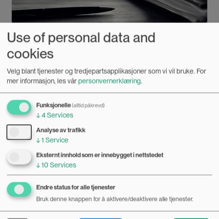
Use of personal data and
Derfor er 8. mars fortsatt nødvendig
cookies
05.03.2026
Velg blant tjenester og tredjepartsapplikasjoner som vi vil bruke.
For
Norge regnes som et av verdens mest likestilte land, men
mer informasjon, les vår
personvernerklæring
.
statistikken forteller en mer nyansert historie, skriver
professor Astrid Bergland.
Bilde
Funksjonelle
(alltid påkrevd)
↓
4
Services
Analyse av trafikk
↓
1
Service
Eksternt innhold som er innebygget i nettstedet
↓
10
Services
Endre status for alle tjenester
Bruk denne knappen for å aktivere/deaktivere alle tjenester.