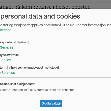
ngel på kompetanse i helsetjenesten
 personal data and cookies
rsonell har kunnskap om og bruker riktige ord og pronomen
enester og tredjepartsapplikasjoner som vi vil bruke.
For mer informasjon, le
 sier forsker Jacob Evje.
klæring
.
ksjonelle
(alltid påkrevd)
Services
ære en tvangstrøye
lyse av trafikk
Service
ternt innhold som er innebygget i nettstedet
0
Services
rigjørende. Men mange av minoritetsungdommene jeg har
 å komme ut av skapet som et press, skriver Antonia
e status for alle tjenester
 denne knappen for å aktivere/deaktivere alle tjenester.
Godta valgte
omen: personlig og politisk