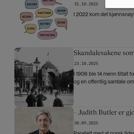
31.10.2025
I 2022 kom det kjønnsnøyt
Bilde
Skandalesakene som 
23.10.2025
I 1906 ble 14 menn tiltalt
og en offentlig samtale o
Bilde
– Judith Butler er gj
30.09.2025
Parallelt med at norsk tids