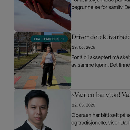
begrunnelse for samliv. Dett
teolog og seniorprofesso
Bilde
Driver detektivarbei
FRA TENKEBOKSEN
19.06.2026
For å bli akseptert må ske
av samme kjønn. Det finne
representasjon av skeive f
Bilde
«Vær en baryton! V
12.05.2026
Operaen har blitt sett på 
og tradisjonelle, viser Da