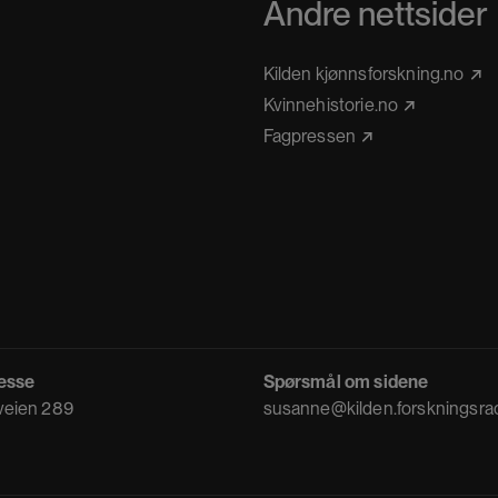
Andre nettsider
Kilden kjønnsforskning.no
Kvinnehistorie.no
Fagpressen
esse
Spørsmål om sidene
eien 289
susanne@kilden.forskningsra