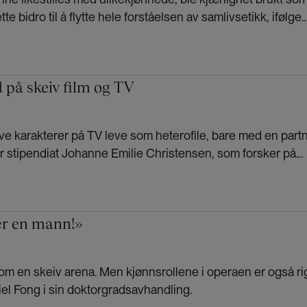
e bidro til å flytte hele forståelsen av samlivsetikk, ifølge
r Halvor Moxnes.
d på skeiv film og TV
ive karakterer på TV leve som heterofile, bare med en part
r stipendiat Johanne Emilie Christensen, som forsker på
oreldre i kulturen.
ær en mann!»
som en skeiv arena. Men kjønnsrollene i operaen er også ri
niel Fong i sin doktorgradsavhandling.