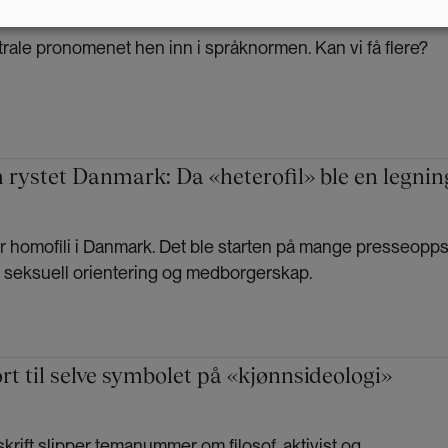
rale pronomenet hen inn i språknormen. Kan vi få flere?
rystet Danmark: Da «heterofil» ble en legnin
 for homofili i Danmark. Det ble starten på mange presseopps
m seksuell orientering og medborgerskap.
ort til selve symbolet på «kjønnsideologi»
skrift slipper temanummer om filosof, aktivist og