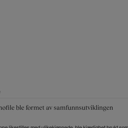
e
mofile ble formet av samfunnsutviklingen
nne likestilles med ulikekjønnede, ble kjærlighet brukt so