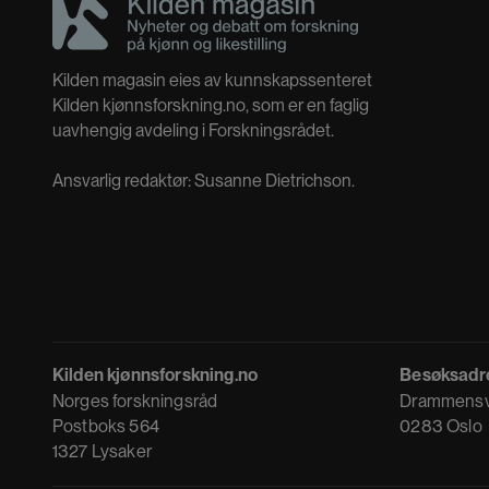
i
d
Kilden magasin eies av kunnskapssenteret
e
Kilden kjønnsforskning.no, som er en faglig
uavhengig avdeling i Forskningsrådet.
Ansvarlig redaktør: Susanne Dietrichson.
Kilden kjønnsforskning.no
Besøksadr
Norges forskningsråd
Drammensv
Postboks 564
0283 Oslo
1327 Lysaker